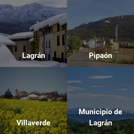
Lagrán
Pipaón
Lagrán
Pipaón
Villaverde
Municipio de Lagrán
Municipio de
Villaverde
Lagrán