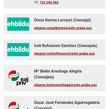
Tlf.
722 296 382
Óscar Korres Larrauri (Concejal)
alagran.oscarkorres@ayto.araba.eus
Irati Rufrancos Sanchez (Concejala)
alagran.iratirufrancos@ayto.araba.eus
Mª Belén Arechaga Alegría
(Concejala)
alagran.belenarechaga@ayto.araba.eus
Óscar José Fernández Aguirregabiria
(Concejal)