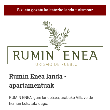
Bizi eta gozatu kalitatezko landa-turismoaz
Rumin Enea landa -
apartamentuak
RUMIN ENEA, gure landetxea, arabako Villaverde
herrian kokatuta dago.