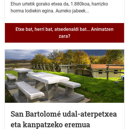
Ehun urtetik gorako etxea da, 1.880koa, harrizko
horma lodiekin egina. Aurreko jabeek...
Etxe bat, herri bat, atsedenaldi bat... Animatzen
zara?
San Bartolomé udal-aterpetxea
eta kanpatzeko eremua