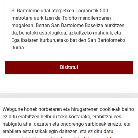
S. Bartolome udal-aterpetxea Lagranetik 500
metrotara aurkitzen da Toloño mendilerroaren
magalean. Bertan San Bartolome Baseliza aurkitzen
da, behatoki astrologikoa, azkaltzeko mahaiak, eta
Ega ibaiaren iturburuetako bat den San Bartolomeko
iturria.
Bisitatu!
Webgune honek norberaren eta hirugarrenen cookie-ak baino
ez ditu erabiltzen helburu teknikoetarako, erabiltzaileek
nabigatu ahal dezaten eta ondorengo sarbideak erraztu eta
erabilera estatistikak egin daitezen, eta ez ditu datu
KONTAKTUA
LEGE OHARRA