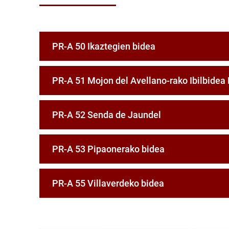
PR-A 50 Ikaztegien bidea
PR-A 51 Mojon del Avellano-rako Ibilbide
PR-A 52 Senda de Jaundel
PR-A 53 Pipaonerako bidea
PR-A 55 Villaverdeko bidea