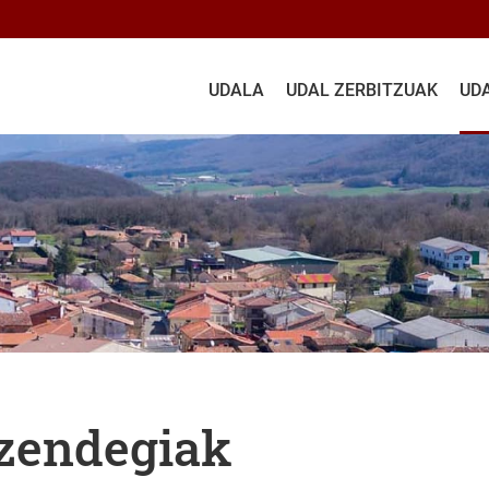
UDALA
UDAL ZERBITZUAK
UD
izendegiak