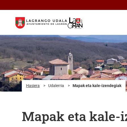
Eduki nagusira joan
Hasiera
>
Udalerria
>
Mapak eta kale-izendegiak
Mapak eta kale-