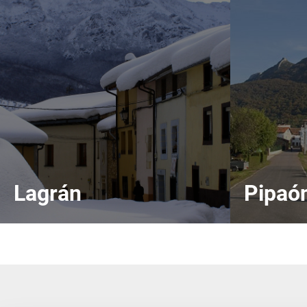
Lagrán
Pipaó