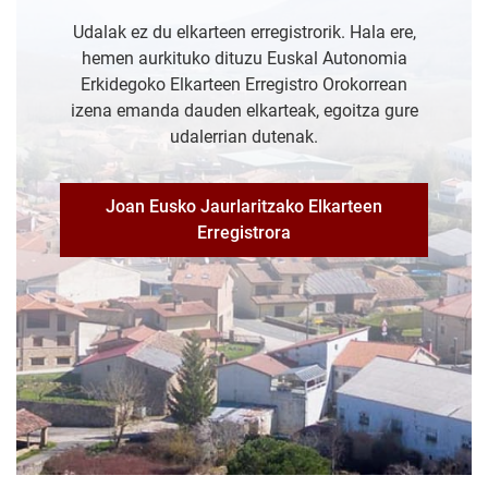
Udalak ez du elkarteen erregistrorik. Hala ere,
hemen aurkituko dituzu Euskal Autonomia
Erkidegoko Elkarteen Erregistro Orokorrean
izena emanda dauden elkarteak, egoitza gure
udalerrian dutenak.
Joan Eusko Jaurlaritzako Elkarteen
Erregistrora