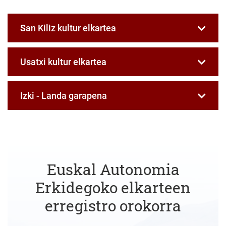
San Kiliz kultur elkartea
Usatxi kultur elkartea
Izki - Landa garapena
Euskal Autonomia
Erkidegoko elkarteen
erregistro orokorra