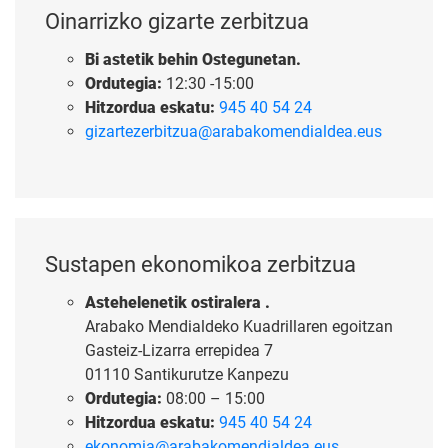
Oinarrizko gizarte zerbitzua
Bi astetik behin Ostegunetan.
Ordutegia:
12:30 -15:00
Hitzordua eskatu:
945 40 54 24
gizartezerbitzua@arabakomendialdea.eus
Sustapen ekonomikoa zerbitzua
Astehelenetik ostiralera .
Arabako Mendialdeko Kuadrillaren egoitzan
Gasteiz-Lizarra errepidea 7
01110 Santikurutze Kanpezu
Ordutegia:
08:00 – 15:00
Hitzordua eskatu:
945 40 54 24
ekonomia@arabakomendialdea.eus