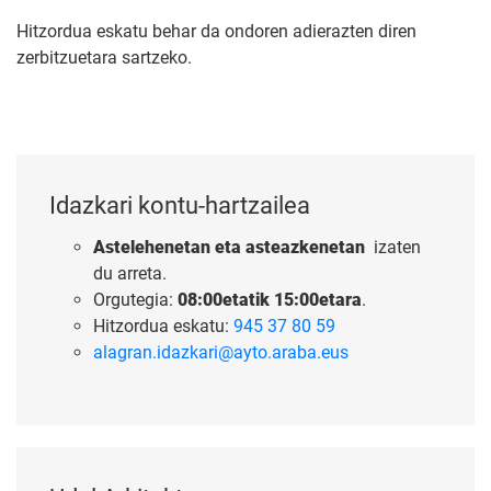
Hitzordua eskatu behar da ondoren adierazten diren
zerbitzuetara sartzeko.
Idazkari kontu-hartzailea
Astelehenetan eta asteazkenetan
izaten
du arreta.
Orgutegia:
08:00etatik 15:00etara
.
Hitzordua eskatu:
945 37 80 59
alagran.idazkari@ayto.araba.eus