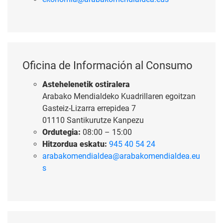
Oficina de Información al Consumo
Astehelenetik ostiralera
Arabako Mendialdeko Kuadrillaren egoitzan
Gasteiz-Lizarra errepidea 7
01110 Santikurutze Kanpezu
Ordutegia:
08:00 – 15:00
Hitzordua eskatu:
945 40 54 24
arabakomendialdea@arabakomendialdea.eu
s