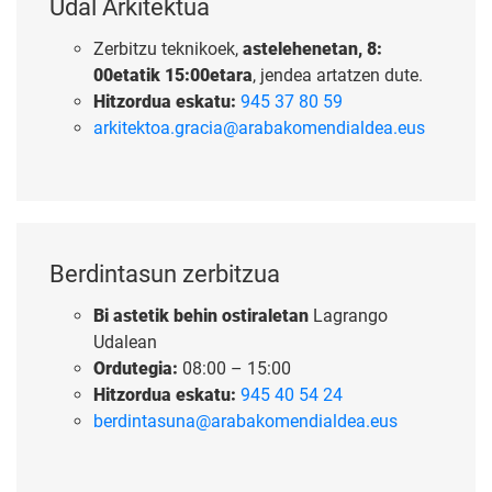
Udal Arkitektua
Zerbitzu teknikoek,
astelehenetan, 8:
00etatik 15:00etara
, jendea artatzen dute.
Hitzordua eskatu:
945 37 80 59
arkitektoa.gracia@arabakomendialdea.eus
Berdintasun zerbitzua
Bi astetik behin ostiraletan
Lagrango
Udalean
Ordutegia:
08:00 – 15:00
Hitzordua eskatu:
945 40 54 24
berdintasuna@arabakomendialdea.eus