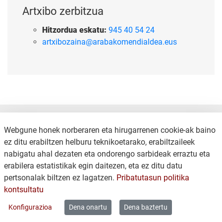
Artxibo zerbitzua
Hitzordua eskatu:
945 40 54 24
artxibozaina@arabakomendialdea.eus
Webgune honek norberaren eta hirugarrenen cookie-ak baino
ez ditu erabiltzen helburu teknikoetarako, erabiltzaileek
nabigatu ahal dezaten eta ondorengo sarbideak erraztu eta
erabilera estatistikak egin daitezen, eta ez ditu datu
KONTAKTUA
LEGE OHARRA
pertsonalak biltzen ez lagatzen.
Pribatutasun politika
COOKIEN POLITIKA
PRIBATUTASUN POLITIKA
kontsultatu
WEB MAPA
Konfigurazioa
Dena onartu
Dena baztertu
Copyright © 2026 / Excmo. lagran | Todos los derechos reservados.