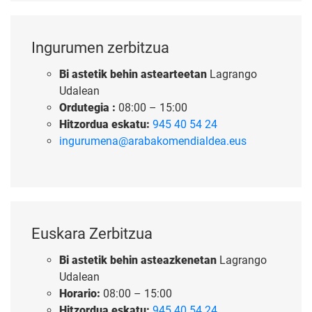
Ingurumen zerbitzua
Bi astetik behin astearteetan
Lagrango
Udalean
Ordutegia :
08:00 – 15:00
Hitzordua eskatu:
945 40 54 24
ingurumena@arabakomendialdea.eus
Euskara Zerbitzua
Bi astetik behin asteazkenetan
Lagrango
Udalean
Horario:
08:00 – 15:00
Hitzordua eskatu:
945 40 54 24