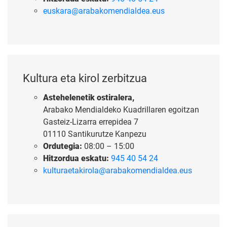
euskara@arabakomendialdea.eus
Kultura eta kirol zerbitzua
Astehelenetik ostiralera,
Arabako Mendialdeko Kuadrillaren egoitzan
Gasteiz-Lizarra errepidea 7
01110 Santikurutze Kanpezu
Ordutegia:
08:00 – 15:00
Hitzordua eskatu:
945 40 54 24
kulturaetakirola@arabakomendialdea.eus