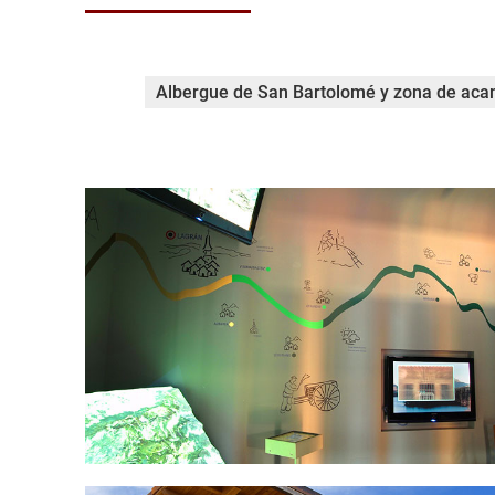
Albergue de San Bartolomé y zona de ac
lagran-la-traviesa-006.jpg