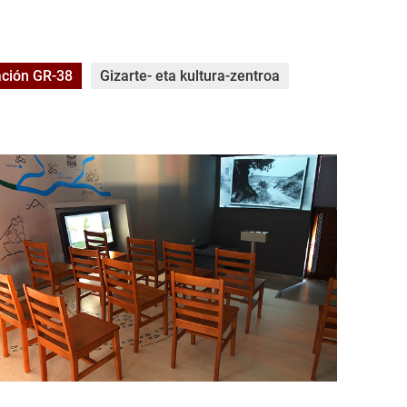
ación GR-38
Gizarte- eta kultura-zentroa
agran-la-traviesa-004.jpg