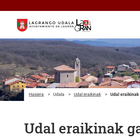
Eduki nagusira joan
Hasiera
>
Udala
>
Udal eraikinak
>
Udal eraikinak 
Udal eraikinak ga