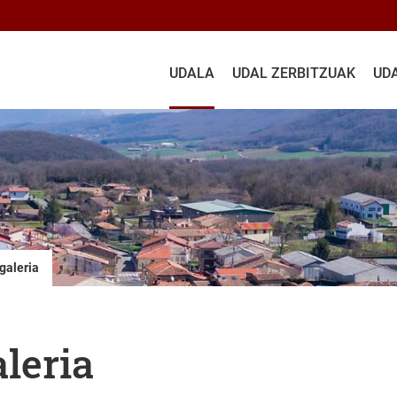
UDALA
UDAL ZERBITZUAK
UD
galeria
leria