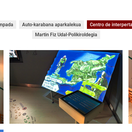
ampada
Auto-karabana aparkalekua
Centro de interpert
Martin Fiz Udal-Polikiroldegia
lagran-la-traviesa-005.jpg
l