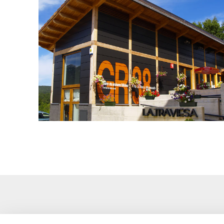
lagran-la-traviesa-001.jpg