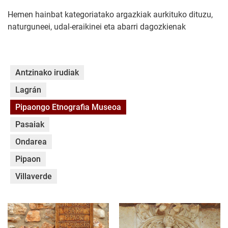
Hemen hainbat kategoriatako argazkiak aurkituko dituzu,
naturguneei, udal-eraikinei eta abarri dagozkienak
Antzinako irudiak
Lagrán
Pipaongo Etnografia Museoa
Pasaiak
Ondarea
Pipaon
Villaverde
pipaon-museo-001.jpg
pipaon-museo-003.jpg