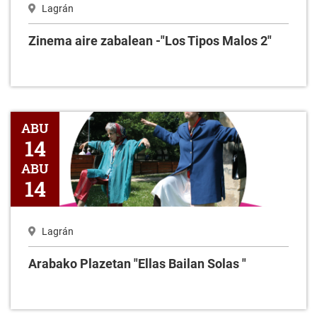
Lagrán
Zinema aire zabalean -"Los Tipos Malos 2"
Arabako Plazetan "Ellas Bailan Solas "
ABU
14
ABU
14
Lagrán
Arabako Plazetan "Ellas Bailan Solas "