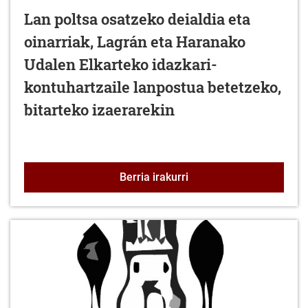
Lan poltsa osatzeko deialdia eta
oinarriak, Lagrán eta Haranako
Udalen Elkarteko idazkari-
kontuhartzaile lanpostua betetzeko,
bitarteko izaerarekin
Lan poltsa osatzeko deia
Berria irakurri