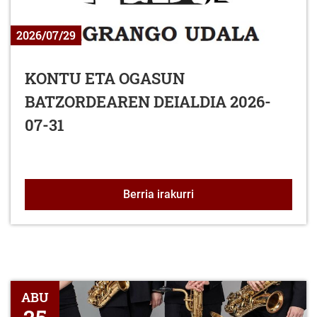
2026/07/29
KONTU ETA OGASUN
BATZORDEAREN DEIALDIA 2026-
07-31
KONTU ETA OGASUN BA
Berria irakurri
OSIMUN QUARTET "De la quietud al movimiento"
ABU