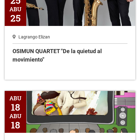
25
ABU
25
Lagrango Elizan
OSIMUN QUARTET "De la quietud al
movimiento"
Zinema aire zabalean -"Los Tipos Malos 2"
ABU
18
ABU
18