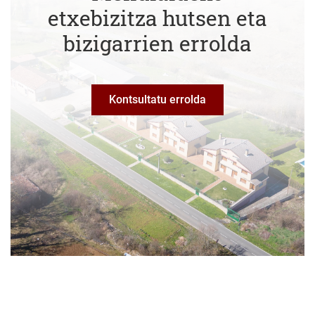
etxebizitza hutsen eta
bizigarrien errolda
Kontsultatu errolda