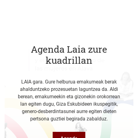
Agenda Laia zure
kuadrillan
LAIA gara. Gure helburua emakumeak berak
ahalduntzeko prozesuetan laguntzea da. Aldi
berean, emakumeekin eta gizonekin orokorrean
lan egiten dugu, Giza Eskubideen ikuspegitik,
genero-desberdintasunei aurre egiten dieten
pertsona guztiei begirada zabalduz.