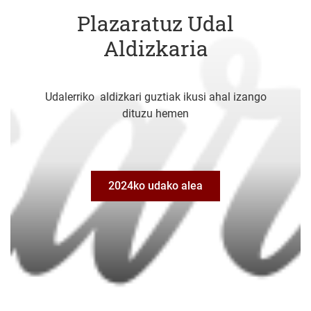
Plazaratuz Udal
Aldizkaria
Udalerriko aldizkari guztiak ikusi ahal izango
dituzu hemen
2024ko udako alea