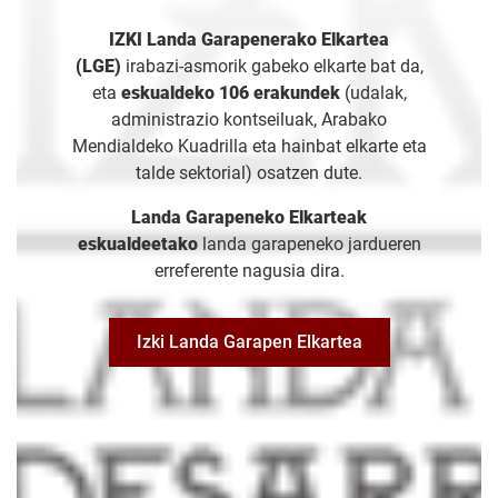
IZKI Landa Garapenerako Elkartea
(LGE)
irabazi-asmorik gabeko elkarte bat da,
eta
eskualdeko 106 erakundek
(udalak,
administrazio kontseiluak, Arabako
Mendialdeko Kuadrilla eta hainbat elkarte eta
talde sektorial) osatzen dute.
Landa Garapeneko Elkarteak
eskualdeetako
landa garapeneko jardueren
erreferente nagusia dira.
Izki Landa Garapen Elkartea