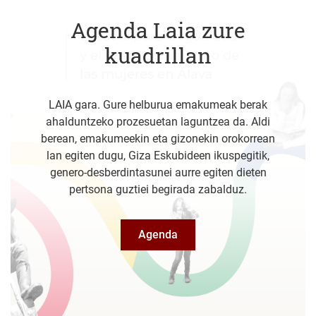
Agenda Laia zure
kuadrillan
LAIA gara. Gure helburua emakumeak berak
ahalduntzeko prozesuetan laguntzea da. Aldi
berean, emakumeekin eta gizonekin orokorrean
lan egiten dugu, Giza Eskubideen ikuspegitik,
genero-desberdintasunei aurre egiten dieten
pertsona guztiei begirada zabalduz.
Agenda