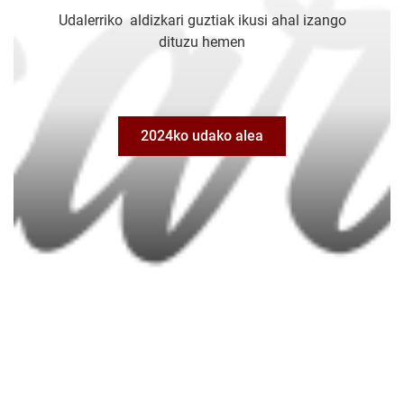
Udalerriko aldizkari guztiak ikusi ahal izango
dituzu hemen
2024ko udako alea