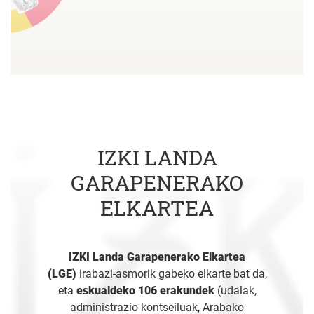
IZKI LANDA
GARAPENERAKO
ELKARTEA
IZKI Landa Garapenerako Elkartea
(LGE)
irabazi-asmorik gabeko elkarte bat da,
eta
eskualdeko 106 erakundek
(udalak,
administrazio kontseiluak, Arabako