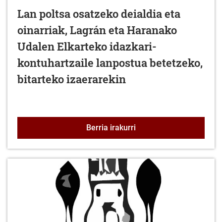
Lan poltsa osatzeko deialdia eta
oinarriak, Lagrán eta Haranako
Udalen Elkarteko idazkari-
kontuhartzaile lanpostua betetzeko,
bitarteko izaerarekin
Lan poltsa osatzeko deia
Berria irakurri