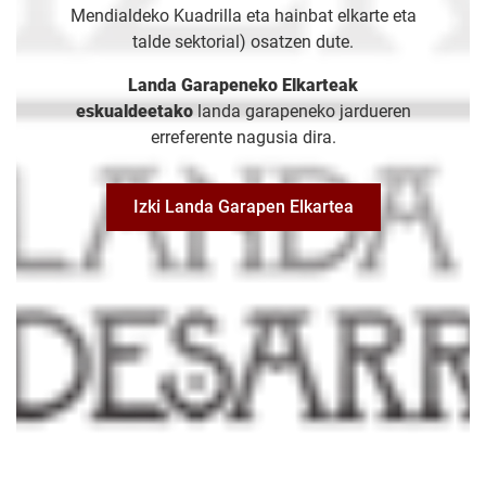
Mendialdeko Kuadrilla eta hainbat elkarte eta
talde sektorial) osatzen dute.
Landa Garapeneko Elkarteak
eskualdeetako
landa garapeneko jardueren
erreferente nagusia dira.
Izki Landa Garapen Elkartea