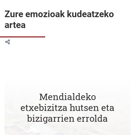
Zure emozioak kudeatzeko
artea
Mendialdeko
etxebizitza hutsen eta
bizigarrien errolda