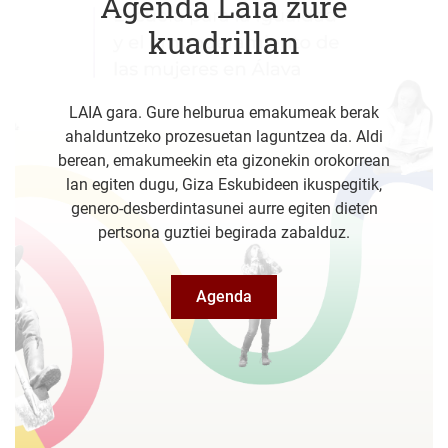
Agenda Laia zure
kuadrillan
LAIA gara. Gure helburua emakumeak berak
ahalduntzeko prozesuetan laguntzea da. Aldi
berean, emakumeekin eta gizonekin orokorrean
lan egiten dugu, Giza Eskubideen ikuspegitik,
genero-desberdintasunei aurre egiten dieten
pertsona guztiei begirada zabalduz.
Agenda