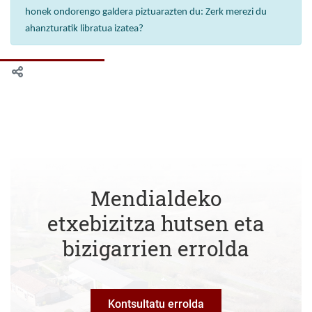
honek ondorengo galdera piztuarazten du: Zerk merezi du
ahanzturatik libratua izatea?
Mendialdeko
etxebizitza hutsen eta
bizigarrien errolda
Kontsultatu errolda