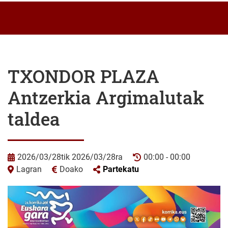
TXONDOR PLAZA
Antzerkia Argimalutak
taldea
2026/03/28tik 2026/03/28ra
00:00 - 00:00
Lagran
Doako
Partekatu