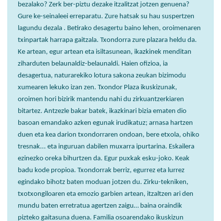
bezalako? Zerk ber-piztu dezake itzalitzat jotzen genuena?
Gure ke-seinaleei erreparatu. Zure hatsak su hau suspertzen
lagundu dezala . Betirako desagertu baino lehen, oroimenaren
txinpartak harrapa gaitzala. Txondorra zure plazara heldu da.
Ke artean, egur artean eta isiltasunean, ikazkinek menditan
ziharduten belaunaldiz-belaunaldi. Haien ofizioa, ia
desagertua, naturarekiko lotura sakona zeukan bizimodu
xumearen lekuko izan zen. Txondor Plaza ikuskizunak,
oroimen hori bizirik mantendu nahi du zirkuantzerkiaren
bitartez. Antzezle bakar batek, ikazkinari bizia ematen dio
basoan emandako azken egunak irudikatuz; arnasa hartzen
duen eta kea darion txondorraren ondoan, bere etxola, ohiko
tresnak... eta inguruan dabilen muxarra ipurtarina. Eskailera
ezinezko oreka bihurtzen da. Egur puxkak esku-joko. Keak
badu kode propioa. Txondorrak berriz, egurrez eta lurrez
egindako bihotz baten moduan jotzen du. Zirku-tekniken,
txotxongiloaren eta emozio garbien artean, itzaltzen ari den
mundu baten erretratua agertzen zaigu… baina oraindik
pizteko gaitasuna duena. Familia osoarendako ikuskizun