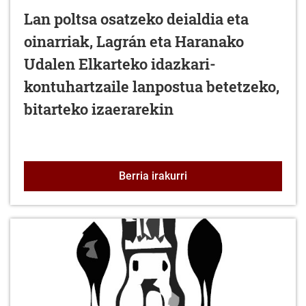
Lan poltsa osatzeko deialdia eta
oinarriak, Lagrán eta Haranako
Udalen Elkarteko idazkari-
kontuhartzaile lanpostua betetzeko,
bitarteko izaerarekin
Lan poltsa osatzeko deia
Berria irakurri