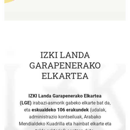
IZKI LANDA
GARAPENERAKO
ELKARTEA
IZKI Landa Garapenerako Elkartea
(LGE)
irabazi-asmorik gabeko elkarte bat da,
eta
eskualdeko 106 erakundek
(udalak,
administrazio kontseiluak, Arabako
Mendialdeko Kuadrilla eta hainbat elkarte eta