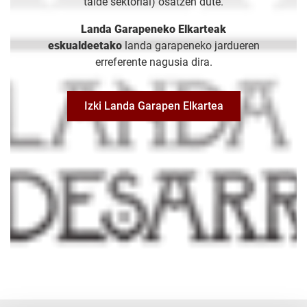
talde sektorial) osatzen dute.
Landa Garapeneko Elkarteak
eskualdeetako
landa garapeneko jardueren
erreferente nagusia dira.
Izki Landa Garapen Elkartea