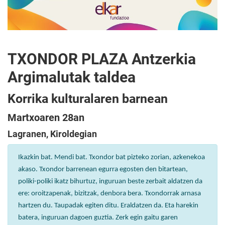
TXONDOR PLAZA Antzerkia
Argimalutak taldea
Korrika kulturalaren barnean
Martxoaren 28an
Lagranen, Kiroldegian
Ikazkin bat. Mendi bat. Txondor bat pizteko zorian, azkenekoa
akaso. Txondor barrenean egurra egosten den bitartean,
poliki-poliki ikatz bihurtuz, inguruan beste zerbait aldatzen da
ere: oroitzapenak, bizitzak, denbora bera. Txondorrak arnasa
hartzen du. Taupadak egiten ditu. Eraldatzen da. Eta harekin
batera, inguruan dagoen guztia. Zerk egin gaitu garen