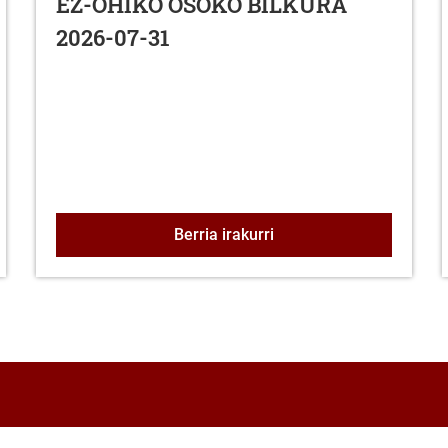
EZ-OHIKO OSOKO BILKURA
2026-07-31
o deialdia eta oinarriak, Lagrán eta Haranako Udalen Elkarteko
EZ-OHIKO OSOKO BILKU
Berria irakurri