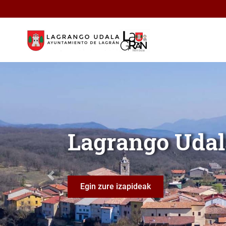
Eduki nagusira joan
Lagrango Udala
Lagran
Anterior
Lagran