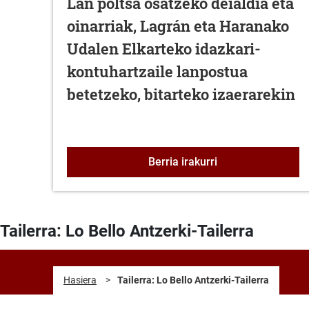
Lan poltsa osatzeko deialdia eta
oinarriak, Lagrán eta Haranako
Udalen Elkarteko idazkari-
kontuhartzaile lanpostua
betetzeko, bitarteko izaerarekin
Lan poltsa osatzek
Berria irakurri
Tailerra: Lo Bello Antzerki-Tailerra
Hasiera
>
Tailerra: Lo Bello Antzerki-Tailerra