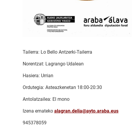
Tailerra: Lo Bello Antzerki-Tailerra
Norentzat: Lagrango Udalean
Hasiera: Urrian
Ordutegia: Asteazkenetan 18:00-20:30
Antolatzailea: El mono
Izena emateko
alagran.delia@ayto.araba.eus
945378059