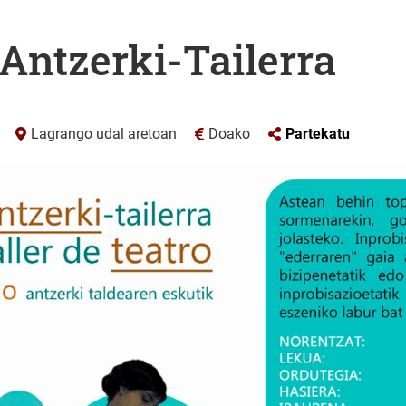
 Antzerki-Tailerra
Lagrango udal aretoan
Doako
Partekatu