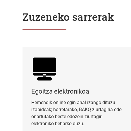
Zuzeneko sarrerak
Egoitza elektronikoa
Egoitza elektronikoa
Hemendik online egin ahal izango dituzu
izapideak; horretarako, BAKQ ziurtagiria edo
onartutako beste edozein ziurtagiri
elektroniko beharko duzu.