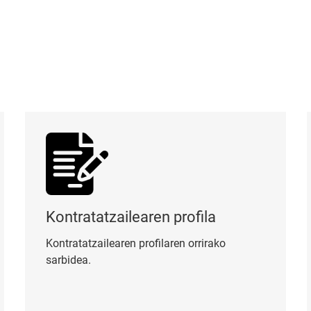
Kontratatzailearen profila
Or
Kontratatzailearen profila
Kontratatzailearen profilaren orrirako
sarbidea.