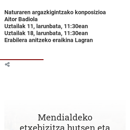
Naturaren argazkigintzako konposizioa
Aitor Badiola
Uztailak 11, larunbata, 11:30ean
Uztailak 18, larunbata, 11:30ean
Erabilera anitzeko eraikina Lagran
Mendialdeko
etxebizitza hutsen eta