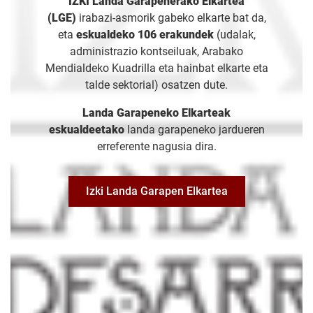
IZKI Landa Garapenerako Elkartea
(LGE)
irabazi-asmorik gabeko elkarte bat da,
eta
eskualdeko 106 erakundek
(udalak,
administrazio kontseiluak, Arabako
Mendialdeko Kuadrilla eta hainbat elkarte eta
talde sektorial) osatzen dute.
Landa Garapeneko Elkarteak
eskualdeetako
landa garapeneko jardueren
erreferente nagusia dira.
Izki Landa Garapen Elkartea