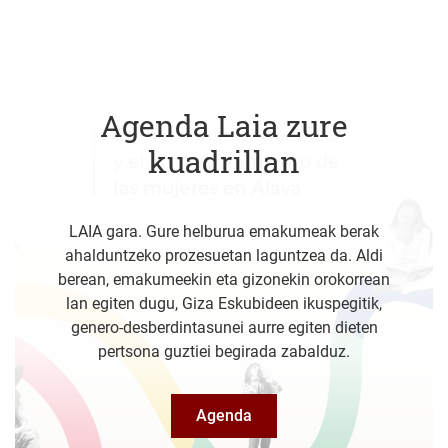
Agenda Laia zure
kuadrillan
LAIA gara. Gure helburua emakumeak berak
ahalduntzeko prozesuetan laguntzea da. Aldi
berean, emakumeekin eta gizonekin orokorrean
lan egiten dugu, Giza Eskubideen ikuspegitik,
genero-desberdintasunei aurre egiten dieten
pertsona guztiei begirada zabalduz.
Agenda