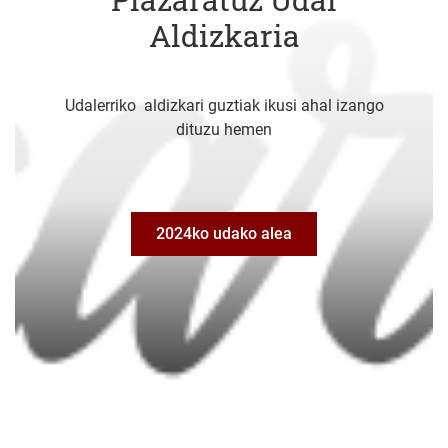
Aldizkaria
Udalerriko aldizkari guztiak ikusi ahal izango
dituzu hemen
2024ko udako alea