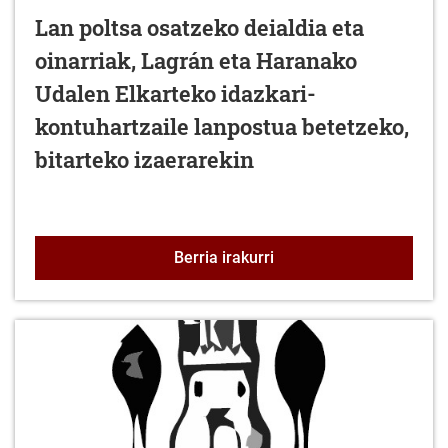
Lan poltsa osatzeko deialdia eta
oinarriak, Lagrán eta Haranako
Udalen Elkarteko idazkari-
kontuhartzaile lanpostua betetzeko,
bitarteko izaerarekin
Lan poltsa osatzeko deia
Berria irakurri