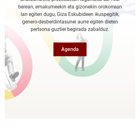
berean, emakumeekin eta gizonekin orokorrean
lan egiten dugu, Giza Eskubideen ikuspegitik,
genero-desberdintasunei aurre egiten dieten
pertsona guztiei begirada zabalduz.
Agenda