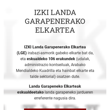
IZKI LANDA
GARAPENERAKO
ELKARTEA
IZKI Landa Garapenerako Elkartea
(LGE)
irabazi-asmorik gabeko elkarte bat da,
eta
eskualdeko 106 erakundek
(udalak,
administrazio kontseiluak, Arabako
Mendialdeko Kuadrilla eta hainbat elkarte eta
talde sektorial) osatzen dute.
Landa Garapeneko Elkarteak
eskualdeetako
landa garapeneko jardueren
erreferente nagusia dira.