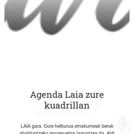
Agenda Laia zure
kuadrillan
LAIA gara. Gure helburua emakumeak berak
ahalduntzeko prozesuetan laguntzea da. Aldi