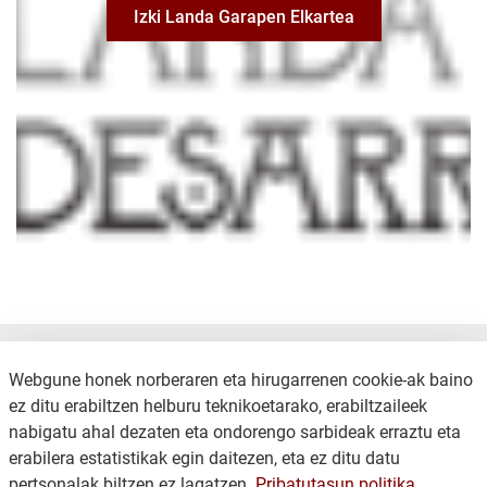
Izki Landa Garapen Elkartea
Webgune honek norberaren eta hirugarrenen cookie-ak baino
ez ditu erabiltzen helburu teknikoetarako, erabiltzaileek
nabigatu ahal dezaten eta ondorengo sarbideak erraztu eta
erabilera estatistikak egin daitezen, eta ez ditu datu
KONTAKTUA
LEGE OHARRA
pertsonalak biltzen ez lagatzen.
Pribatutasun politika