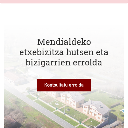
Mendialdeko
etxebizitza hutsen eta
bizigarrien errolda
Kontsultatu errolda