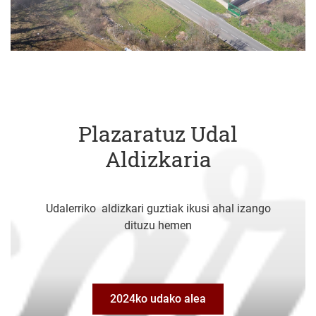
Plazaratuz Udal
Aldizkaria
Udalerriko aldizkari guztiak ikusi ahal izango
dituzu hemen
2024ko udako alea