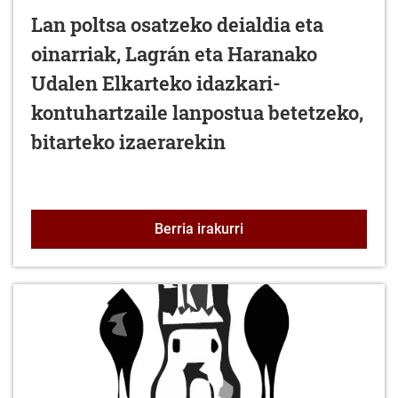
Lan poltsa osatzeko deialdia eta
oinarriak, Lagrán eta Haranako
Udalen Elkarteko idazkari-
kontuhartzaile lanpostua betetzeko,
bitarteko izaerarekin
Lan poltsa osatzeko deia
Berria irakurri