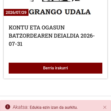
2026/07/29
KONTU ETA OGASUN
BATZORDEAREN DEIALDIA 2026-
07-31
KONTU ETA OGASUN BA
Berria irakurri
Akatsa:
Edukia ezin izan da aurkitu.
Itxi