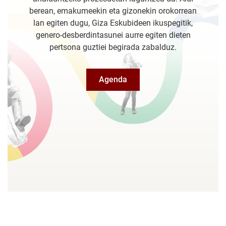
berean, emakumeekin eta gizonekin orokorrean
lan egiten dugu, Giza Eskubideen ikuspegitik,
genero-desberdintasunei aurre egiten dieten
pertsona guztiei begirada zabalduz.
Agenda