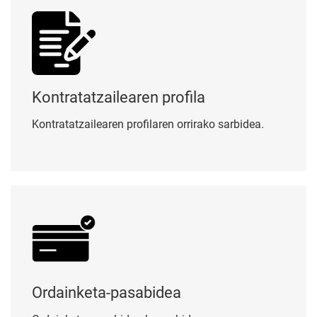
Kontratatzailearen profila
Kontratatzailearen profilaren orrirako sarbidea.
Ordainketa-pasabidea
Ordainketa-pasabidea