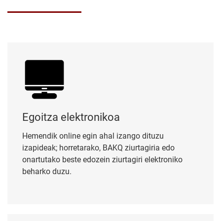
Egoitza elektronikoa
Egoitza elektronikoa
Hemendik online egin ahal izango dituzu
izapideak; horretarako, BAKQ ziurtagiria edo
onartutako beste edozein ziurtagiri elektroniko
beharko duzu.
Kontratatzailearen profila