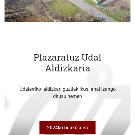
Plazaratuz Udal
Aldizkaria
Udalerriko aldizkari guztiak ikusi ahal izango
dituzu hemen
2024ko udako alea