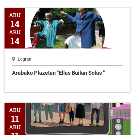
Arabako Plazetan "Ellas Bailan Solas "
ABU
14
ABU
14
Lagrán
Arabako Plazetan "Ellas Bailan Solas "
Zinema aire zabalean -¿Quién es quién?
ABU
11
ABU