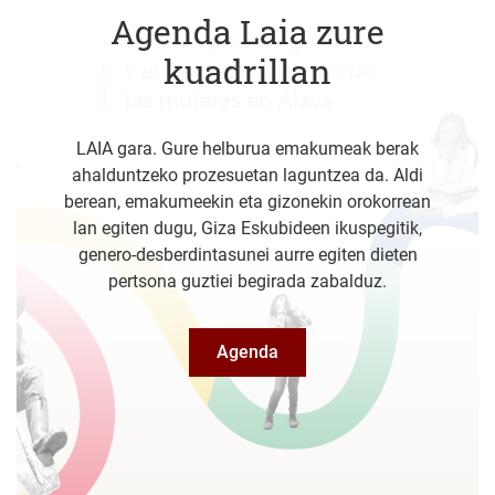
Agenda Laia zure
kuadrillan
LAIA gara. Gure helburua emakumeak berak
ahalduntzeko prozesuetan laguntzea da. Aldi
berean, emakumeekin eta gizonekin orokorrean
lan egiten dugu, Giza Eskubideen ikuspegitik,
genero-desberdintasunei aurre egiten dieten
pertsona guztiei begirada zabalduz.
Agenda