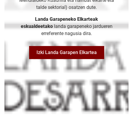
Mendialdeko Kuadrilla eta hainbat elkarte eta
talde sektorial) osatzen dute.
Landa Garapeneko Elkarteak
eskualdeetako
landa garapeneko jardueren
erreferente nagusia dira.
Izki Landa Garapen Elkartea