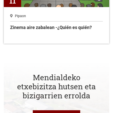
11
Pipaon
Zinema aire zabalean -¿Quién es quién?
Mendialdeko
etxebizitza hutsen eta
bizigarrien errolda