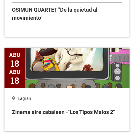
OSIMUN QUARTET "De la quietud al
movimiento"
Zinema aire zabalean -"Los Tipos Malos 2"
ABU
18
ABU
18
Lagrán
Zinema aire zabalean -"Los Tipos Malos 2"