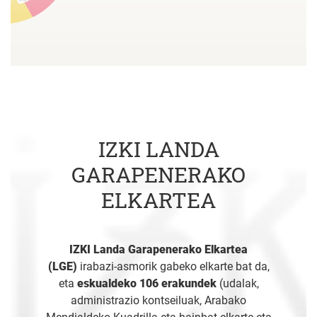
IZKI LANDA
GARAPENERAKO
ELKARTEA
IZKI Landa Garapenerako Elkartea
(LGE)
irabazi-asmorik gabeko elkarte bat da,
eta
eskualdeko 106 erakundek
(udalak,
administrazio kontseiluak, Arabako