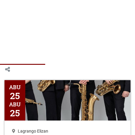
OSIMUN QUARTET "De la quietud al movimiento"
ABU
25
ABU
25
Lagrango Elizan