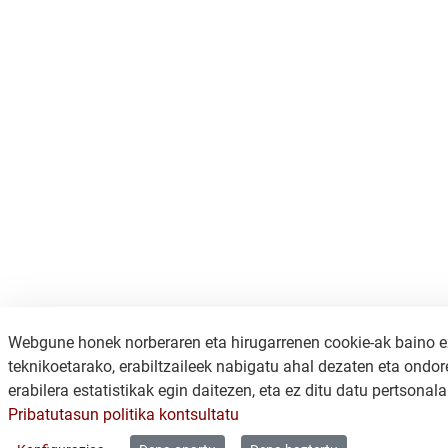
Webgune honek norberaren eta hirugarrenen cookie-ak baino ez
teknikoetarako, erabiltzaileek nabigatu ahal dezaten eta ondor
erabilera estatistikak egin daitezen, eta ez ditu datu pertsonala
Pribatutasun politika kontsultatu