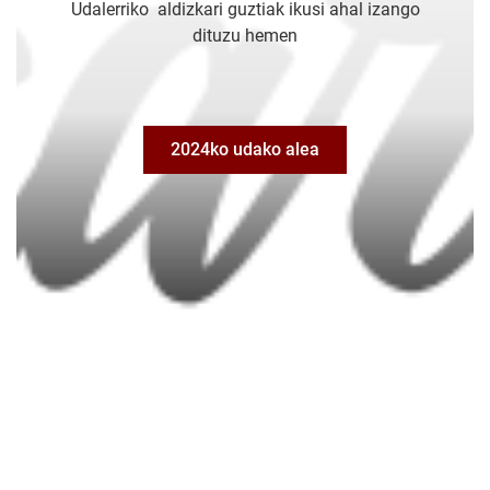
Udalerriko aldizkari guztiak ikusi ahal izango
dituzu hemen
2024ko udako alea