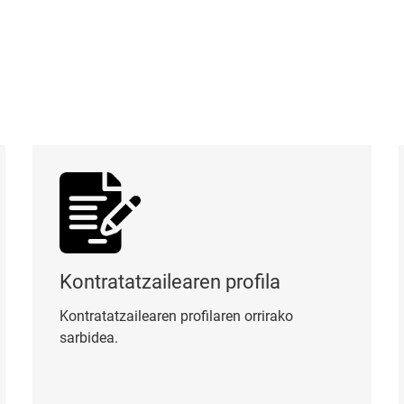
Kontratatzailearen profila
Or
Kontratatzailearen profila
Kontratatzailearen profilaren orrirako
sarbidea.