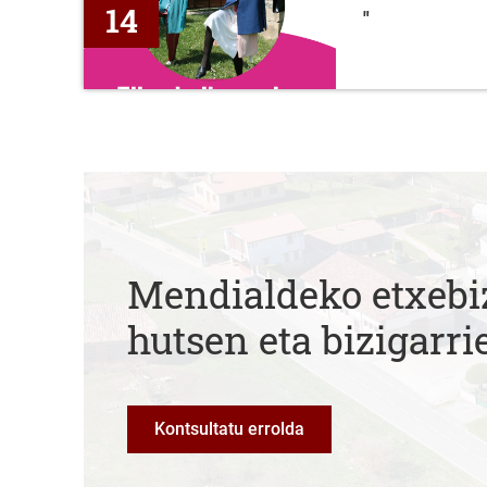
14
"
Mendialdeko etxebi
hutsen eta bizigarri
Kontsultatu errolda