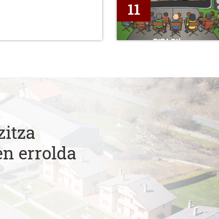
11
zitza
en errolda