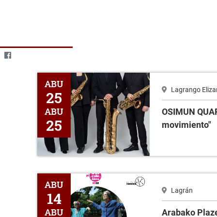
OSIMUN QUARTET "De la quietud al movimiento"
ABU
Lagrango Eliza
25
ABU
OSIMUN QUART
25
movimiento"
Arabako Plazetan "Ellas Bailan Solas "
ABU
Lagrán
14
ABU
Arabako Plaze