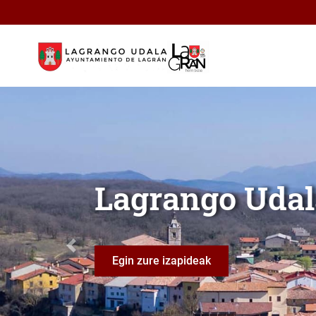
Eduki nagusira joan
Lagrango Udala
Lagran
Anterior
Lagran