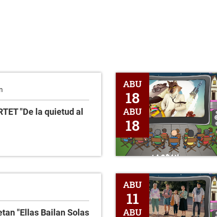
Zinema aire zabalean -"Los Tip
ABU
n
18
ABU
ET "De la quietud al
18
Zinema aire zabalean -¿Quién e
ABU
11
ABU
tan "Ellas Bailan Solas