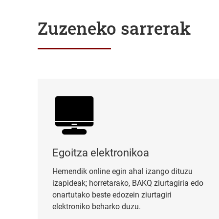
Zuzeneko sarrerak
Egoitza elektronikoa
Egoitza elektronikoa
Hemendik online egin ahal izango dituzu
izapideak; horretarako, BAKQ ziurtagiria edo
onartutako beste edozein ziurtagiri
elektroniko beharko duzu.