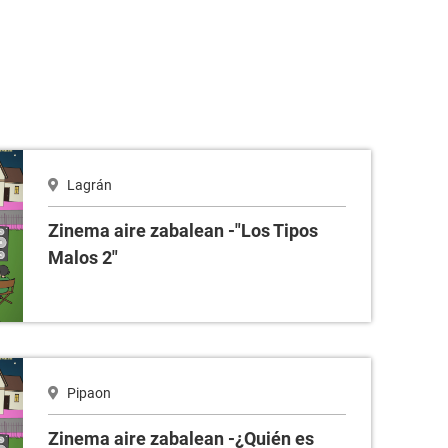
os Malos 2"
Lagrán
Zinema aire zabalean -"Los Tipos
Malos 2"
s quién?
Pipaon
Zinema aire zabalean -¿Quién es