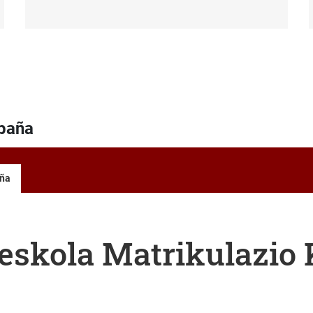
npaña
aña
eskola Matrikulazio