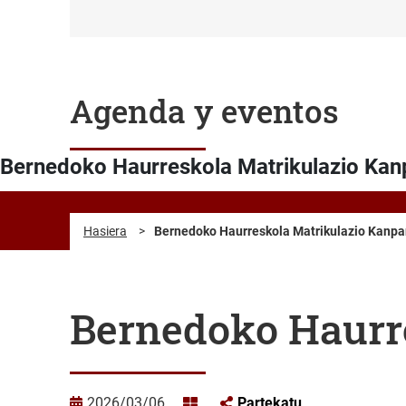
Agenda y eventos
Bernedoko Haurreskola Matrikulazio Ka
Hasiera
>
Bernedoko Haurreskola Matrikulazio Kanp
Bernedoko Haurr
2026/03/06
Partekatu