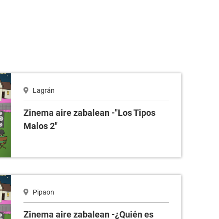
os Malos 2"
Lagrán
Zinema aire zabalean -"Los Tipos
Malos 2"
s quién?
Pipaon
Zinema aire zabalean -¿Quién es