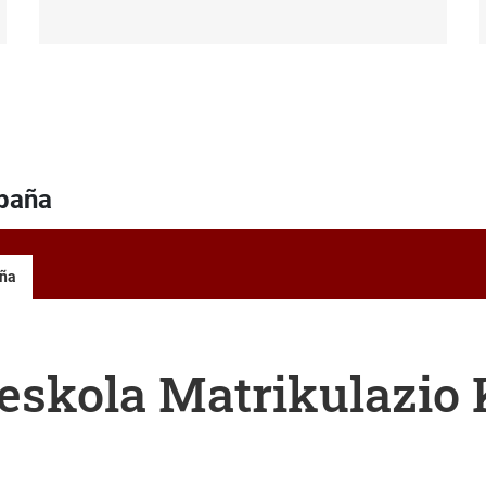
npaña
aña
eskola Matrikulazio