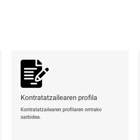
Kontratatzailearen profila
Or
Kontratatzailearen profila
Kontratatzailearen profilaren orrirako
sarbidea.