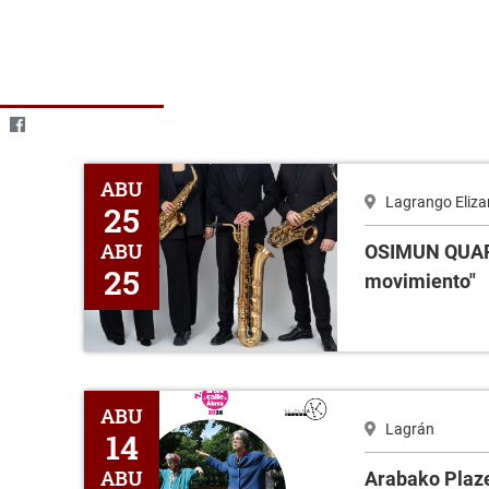
OSIMUN QUARTET "De la quietud al movimiento"
ABU
Lagrango Eliza
25
ABU
OSIMUN QUART
25
movimiento"
Arabako Plazetan "Ellas Bailan Solas "
ABU
Lagrán
14
ABU
Arabako Plaze