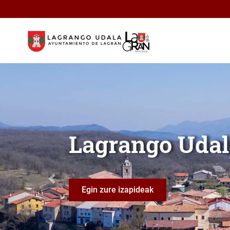
Eduki nagusira joan
Lagrango Udala
Lagran
Anterior
Lagran