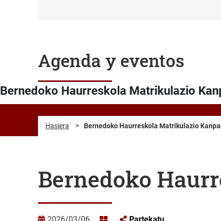
Agenda y eventos
Bernedoko Haurreskola Matrikulazio Ka
Hasiera
>
Bernedoko Haurreskola Matrikulazio Kanp
Bernedoko Haurr
2026/03/06
Partekatu