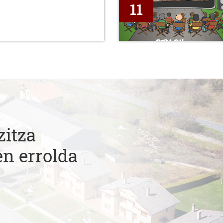
11
zitza
en errolda