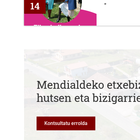
14
"
Mendialdeko etxebi
hutsen eta bizigarri
Kontsultatu errolda