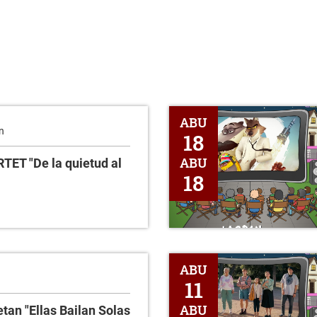
Zinema aire zabalean -"Los Tip
ABU
n
18
ABU
ET "De la quietud al
18
Zinema aire zabalean -¿Quién e
ABU
11
ABU
tan "Ellas Bailan Solas