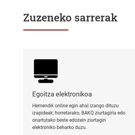
Zuzeneko sarrerak
Egoitza elektronikoa
Egoitza elektronikoa
Hemendik online egin ahal izango dituzu
izapideak; horretarako, BAKQ ziurtagiria edo
onartutako beste edozein ziurtagiri
elektroniko beharko duzu.