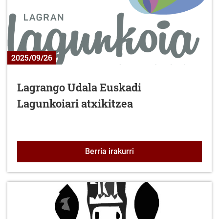
2025/09/26
Lagrango Udala Euskadi
Lagunkoiari atxikitzea
Lagrango Udala Euskadi 
Berria irakurri