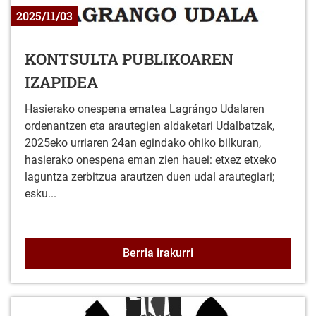
2025/11/03
KONTSULTA PUBLIKOAREN
IZAPIDEA
Hasierako onespena ematea Lagrángo Udalaren
ordenantzen eta arautegien aldaketari Udalbatzak,
2025eko urriaren 24an egindako ohiko bilkuran,
hasierako onespena eman zien hauei: etxez etxeko
laguntza zerbitzua arautzen duen udal arautegiari;
esku...
KONTSULTA PUBLIKOAR
Berria irakurri