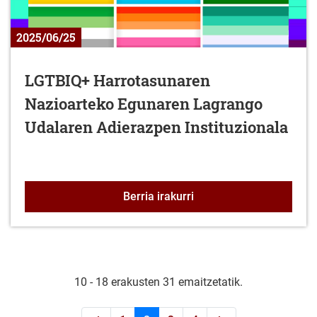
2025/06/25
LGTBIQ+ Harrotasunaren
Nazioarteko Egunaren Lagrango
Udalaren Adierazpen Instituzionala
LGTBIQ+ Harrotasunaren
Berria irakurri
10 - 18 erakusten 31 emaitzetatik.