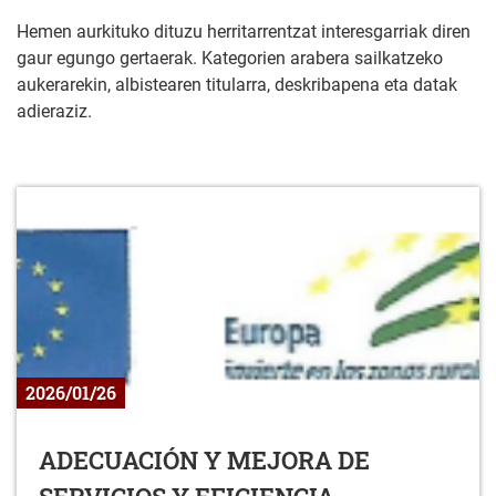
Hemen aurkituko dituzu herritarrentzat interesgarriak diren
gaur egungo gertaerak. Kategorien arabera sailkatzeko
aukerarekin, albistearen titularra, deskribapena eta datak
adieraziz.
2026/01/26
ADECUACIÓN Y MEJORA DE