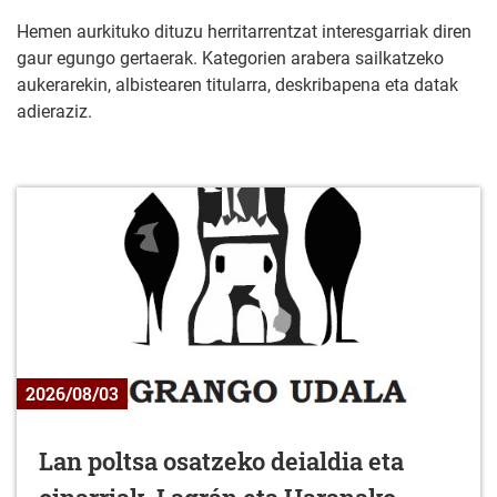
Hemen aurkituko dituzu herritarrentzat interesgarriak diren
gaur egungo gertaerak. Kategorien arabera sailkatzeko
aukerarekin, albistearen titularra, deskribapena eta datak
adieraziz.
2026/08/03
Lan poltsa osatzeko deialdia eta