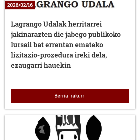
2026/02/16
Lagrango Udalak herritarrei
jakinarazten die jabego publikoko
lursail bat errentan emateko
lizitazio-prozedura ireki dela,
ezaugarri hauekin
Lagrango Udalak herritar
Berria irakurri