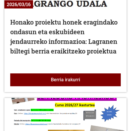
2026/03/16
Honako proiektu honek eragindako
ondasun eta eskubideen
jendaurreko informazioa: Lagranen
biltegi berria eraikitzeko proiektua
Honako proiektu honek e
Berria irakurri