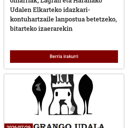
oinarriak, Lagrán eta Haranako
Udalen Elkarteko idazkari-
kontuhartzaile lanpostua betetzeko,
bitarteko izaerarekin
Lan poltsa osatzeko deia
Berria irakurri
2026/07/29