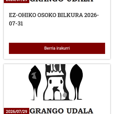
EZ-OHIKO OSOKO BILKURA 2026-
07-31
EZ-OHIKO OSOKO BILKU
Berria irakurri
2026/07/29