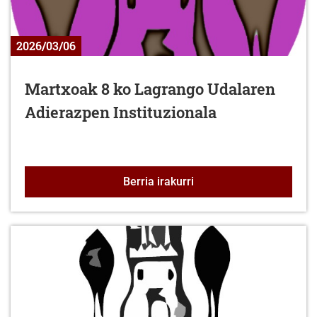
2026/03/06
Martxoak 8 ko Lagrango Udalaren
Adierazpen Instituzionala
Martxoak 8 ko Lagrango 
Berria irakurri