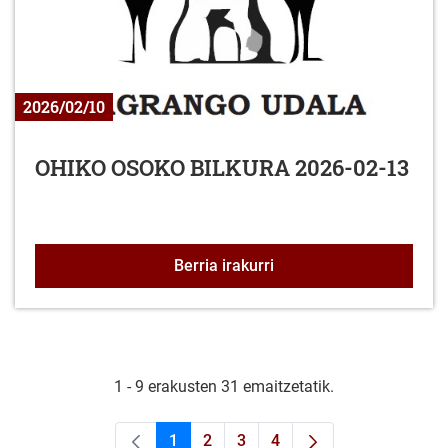
2026/02/10
OHIKO OSOKO BILKURA 2026-02-13
OHIKO OSOKO BILKURA 
Berria irakurri
1 - 9 erakusten 31 emaitzetatik.
1
2
3
4