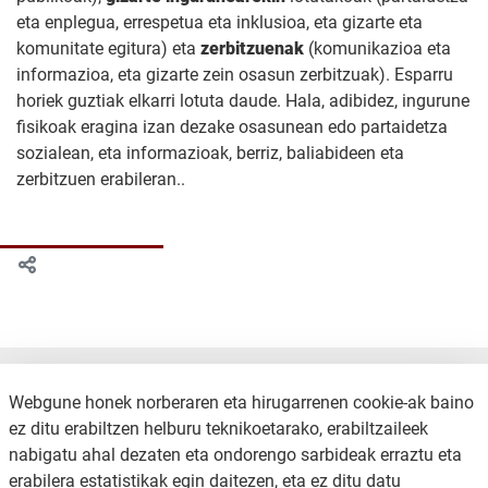
eta enplegua, errespetua eta inklusioa, eta gizarte eta
komunitate egitura) eta
zerbitzuenak
(komunikazioa eta
informazioa, eta gizarte zein osasun zerbitzuak). Esparru
horiek guztiak elkarri lotuta daude. Hala, adibidez, ingurune
fisikoak eragina izan dezake osasunean edo partaidetza
sozialean, eta informazioak, berriz, baliabideen eta
zerbitzuen erabileran..
Webgune honek norberaren eta hirugarrenen cookie-ak baino
ez ditu erabiltzen helburu teknikoetarako, erabiltzaileek
nabigatu ahal dezaten eta ondorengo sarbideak erraztu eta
erabilera estatistikak egin daitezen, eta ez ditu datu