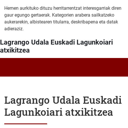
Hemen aurkituko dituzu herritarrentzat interesgarriak diren
gaur egungo gertaerak. Kategorien arabera sailkatzeko
aukerarekin, albistearen titularra, deskribapena eta datak
adieraziz.
Lagrango Udala Euskadi Lagunkoiari
atxikitzea
Lagrango Udala Euskadi
Lagunkoiari atxikitzea