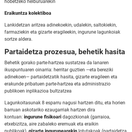
hobetzeko helburuarekin
Eraikuntza kolektiboa
Lankidetzan aritzea adinekoekin, udalekin, saltokiekin,
farmaziekin eta gizarte eragileekin, ingurune lagunkoiak
sortze aldera.
Partaidetza prozesua, behetik hasita
Behetik gorako parte-hartzea sustatzea da lanaren
ikuspuntuaren oinarria: herritar guztien —eta bereziki
adinekoen— partaidetzatik hasita, gizarte eragileen eta
erakunde pribatuen parte-hartzea eta administrazio
publikoen inplikazioa bultzatzea
Lagunkoitasunak 8 esparru nagusi hartzen ditu, eta horien
barruan askotariko ezaugarriak hartzen dira
kontuan:
ingurune fisikoari
dagozkionak (garraioa,
etxebizitza, aire zabaleko eremuak eta eraikin
publikoak),
gizarte ingurunearekin
lotutakoak (partaidetza