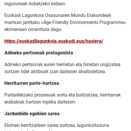
inguruneak hobetzeko bidean.
Euskadi Lagunkoia Osasunaren Mundu Erakundeak
martxan jarritako «Age Friendly Environments Programme»
ekimenean oinarrituta dago.
https://euskadilagunkoia.euskadi.eus/hasiera/
Adineko pertsonak protagonista
Adineko pertsonak euren herrietan eta hirietan ongizatea
sortzen lider aktiboak izan daitezen ahalbidetzea.
Herritarren parte-hartzea
Partaidetzako prozesuak sortu eta bultzatzea, herritarrak
erabakiak hartzen inplika daitezen.
Jardunbide egokien sarea
Ekimen berritzaileen sarea sortzea, lagunkoitasuna