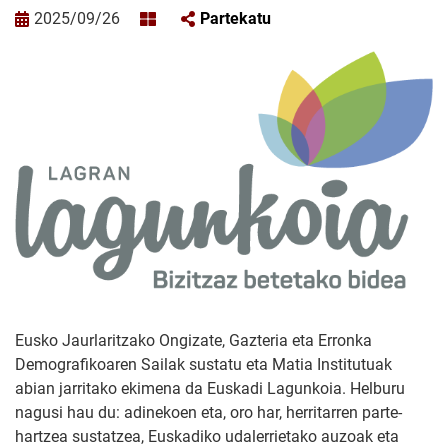
2025/09/26
Partekatu
Eusko Jaurlaritzako Ongizate, Gazteria eta Erronka
Demografikoaren Sailak sustatu eta Matia Institutuak
abian jarritako ekimena da Euskadi Lagunkoia. Helburu
nagusi hau du: adinekoen eta, oro har, herritarren parte-
hartzea sustatzea, Euskadiko udalerrietako auzoak eta