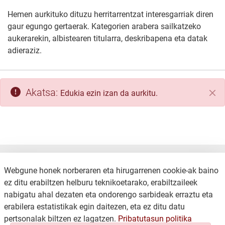
Hemen aurkituko dituzu herritarrentzat interesgarriak diren
gaur egungo gertaerak. Kategorien arabera sailkatzeko
aukerarekin, albistearen titularra, deskribapena eta datak
adieraziz.
Akatsa:
Edukia ezin izan da aurkitu.
Itxi
Webgune honek norberaren eta hirugarrenen cookie-ak baino
ez ditu erabiltzen helburu teknikoetarako, erabiltzaileek
nabigatu ahal dezaten eta ondorengo sarbideak erraztu eta
erabilera estatistikak egin daitezen, eta ez ditu datu
KONTAKTUA
LEGE OHARRA
pertsonalak biltzen ez lagatzen.
Pribatutasun politika