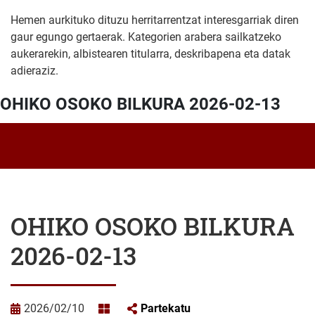
Hemen aurkituko dituzu herritarrentzat interesgarriak diren
gaur egungo gertaerak. Kategorien arabera sailkatzeko
aukerarekin, albistearen titularra, deskribapena eta datak
adieraziz.
OHIKO OSOKO BILKURA 2026-02-13
OHIKO OSOKO BILKURA
2026-02-13
2026/02/10
Partekatu