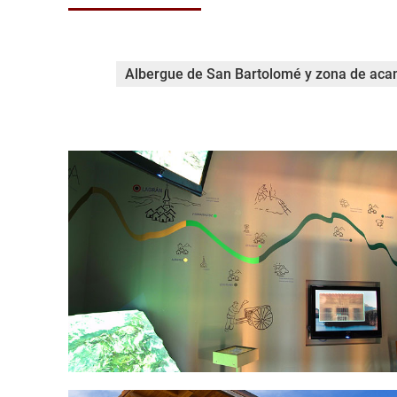
Albergue de San Bartolomé y zona de ac
lagran-la-traviesa-006.jpg