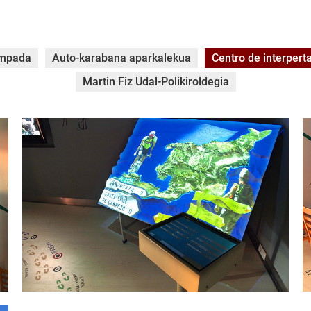
ampada
Auto-karabana aparkalekua
Centro de interpert
Martin Fiz Udal-Polikiroldegia
lagran-la-traviesa-005.jpg
l