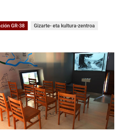
ación GR-38
Gizarte- eta kultura-zentroa
agran-la-traviesa-004.jpg