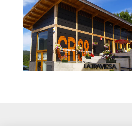
lagran-la-traviesa-001.jpg