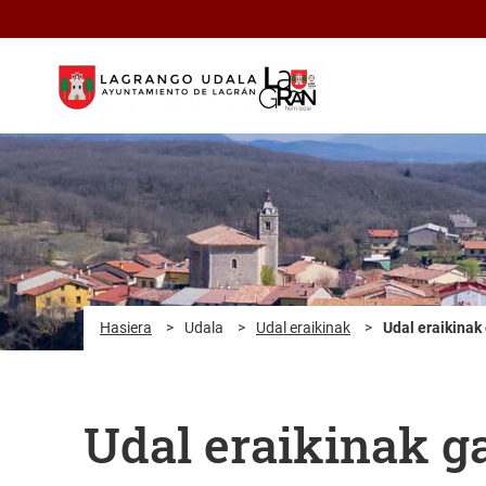
Eduki nagusira joan
Hasiera
>
Udala
>
Udal eraikinak
>
Udal eraikinak 
Udal eraikinak ga