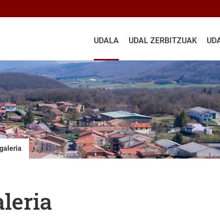
UDALA
UDAL ZERBITZUAK
UD
galeria
leria