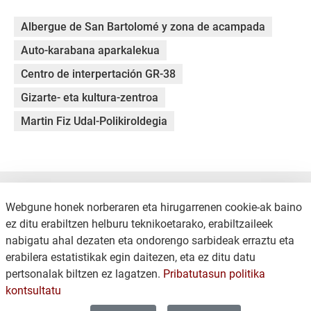
Albergue de San Bartolomé y zona de acampada
Auto-karabana aparkalekua
Centro de interpertación GR-38
Gizarte- eta kultura-zentroa
Martin Fiz Udal-Polikiroldegia
Webgune honek norberaren eta hirugarrenen cookie-ak baino
ez ditu erabiltzen helburu teknikoetarako, erabiltzaileek
nabigatu ahal dezaten eta ondorengo sarbideak erraztu eta
erabilera estatistikak egin daitezen, eta ez ditu datu
KONTAKTUA
LEGE OHARRA
pertsonalak biltzen ez lagatzen.
Pribatutasun politika
COOKIEN POLITIKA
PRIBATUTASUN POLITIKA
kontsultatu
WEB MAPA