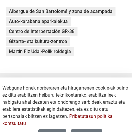
Albergue de San Bartolomé y zona de acampada
Auto-karabana aparkalekua
Centro de interpertación GR-38
Gizarte- eta kultura-zentroa
Martin Fiz Udal-Polikiroldegia
Webgune honek norberaren eta hirugarrenen cookie-ak baino
ez ditu erabiltzen helburu teknikoetarako, erabiltzaileek
nabigatu ahal dezaten eta ondorengo sarbideak erraztu eta
erabilera estatistikak egin daitezen, eta ez ditu datu
KONTAKTUA
LEGE OHARRA
pertsonalak biltzen ez lagatzen.
Pribatutasun politika
COOKIEN POLITIKA
PRIBATUTASUN POLITIKA
kontsultatu
WEB MAPA