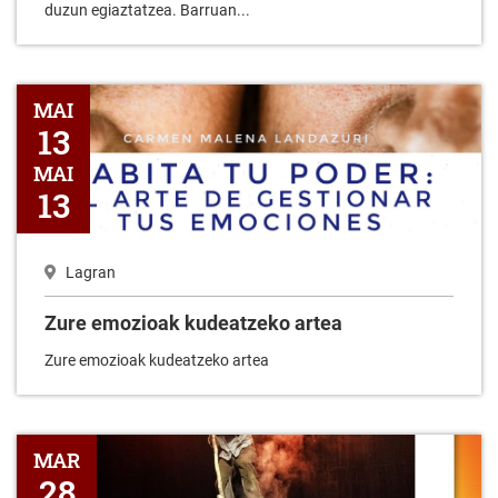
duzun egiaztatzea. Barruan...
Zure emozioak kudeatzeko artea
MAI
13
MAI
13
Lagran
Zure emozioak kudeatzeko artea
Zure emozioak kudeatzeko artea
TXONDOR PLAZA Antzerkia Argimalutak taldea
MAR
28