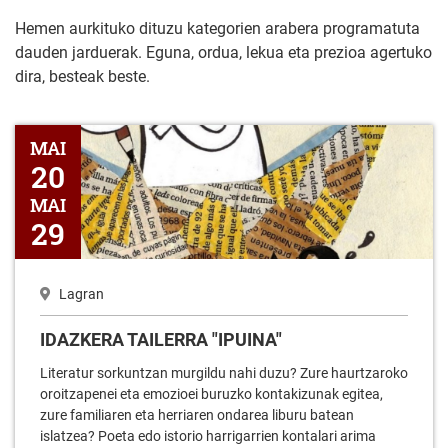
Hemen aurkituko dituzu kategorien arabera programatuta
dauden jarduerak. Eguna, ordua, lekua eta prezioa agertuko
dira, besteak beste.
IDAZKERA TAILERRA "IPUINA"
MAI
20
MAI
29
Lagran
IDAZKERA TAILERRA "IPUINA"
Literatur sorkuntzan murgildu nahi duzu? Zure haurtzaroko
oroitzapenei eta emozioei buruzko kontakizunak egitea,
zure familiaren eta herriaren ondarea liburu batean
islatzea? Poeta edo istorio harrigarrien kontalari arima