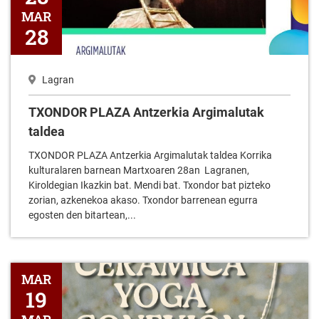
MAR
28
Lagran
TXONDOR PLAZA Antzerkia Argimalutak
taldea
TXONDOR PLAZA Antzerkia Argimalutak taldea Korrika
kulturalaren barnean Martxoaren 28an Lagranen,
Kiroldegian Ikazkin bat. Mendi bat. Txondor bat pizteko
zorian, azkenekoa akaso. Txondor barrenean egurra
egosten den bitartean,...
Zeramika Erretiroa Yoga Konexioa
MAR
19