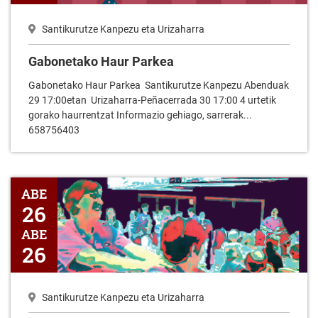
Santikurutze Kanpezu eta Urizaharra
Gabonetako Haur Parkea
Gabonetako Haur Parkea Santikurutze Kanpezu Abenduak
29 17:00etan Urizaharra-Peñacerrada 30 17:00 4 urtetik
gorako haurrentzat Informazio gehiago, sarrerak...
658756403
EALZ ATE IREKIEN JARDUNALDIA
ABE
26
ABE
26
Santikurutze Kanpezu eta Urizaharra