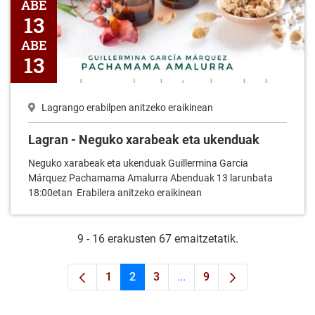
ABE
13
ABE
13
Lagrango erabilpen anitzeko eraikinean
Lagran - Neguko xarabeak eta ukenduak
Neguko xarabeak eta ukenduak Guillermina Garcia
Márquez Pachamama Amalurra Abenduak 13 larunbata
18:00etan Erabilera anitzeko eraikinean
9 - 16 erakusten 67 emaitzetatik.
1
2
3
...
9
Orrialdea
Orrialdea
Orrialdea
Intermediate Pages Use TAB
Orrialdea