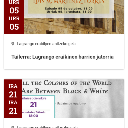
URR
05
URR
05
Lagrango erabilpen anitzeko gela
Tailerra: Lagrango eraikinen harrien jatorria
Lagran - Filmaren proiekzioa: Todos los colores del mundo están
IRA
21
IRA
21
Lagrango erabilpen anitzezko gela