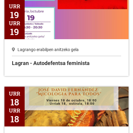
Lagran - Autodefentsa feminista
URR
19
URR
19
Lagrango erabilpen anitzeko gela
Lagran - Autodefentsa feminista
Tailerra: Gure udazkeneko perretxikoak
URR
18
URR
18