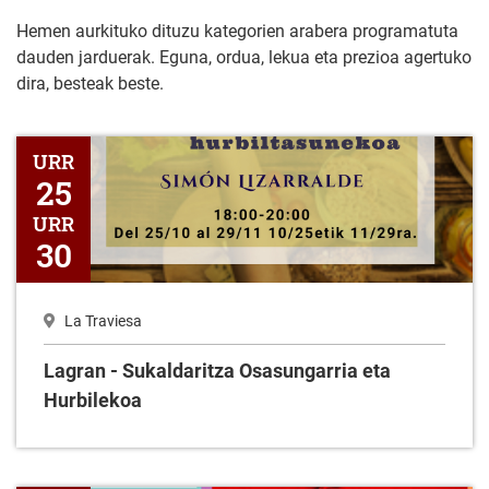
Hemen aurkituko dituzu kategorien arabera programatuta
dauden jarduerak. Eguna, ordua, lekua eta prezioa agertuko
dira, besteak beste.
Lagran - Sukaldaritza Osasungarria eta Hurbilekoa
URR
25
URR
30
La Traviesa
Lagran - Sukaldaritza Osasungarria eta
Hurbilekoa