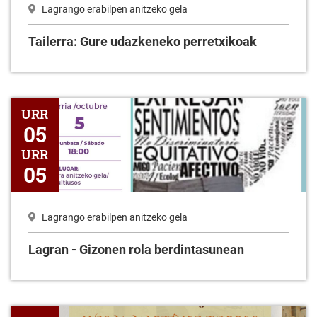
Lagrango erabilpen anitzeko gela
Tailerra: Gure udazkeneko perretxikoak
Lagran - Gizonen rola berdintasunean
URR
05
URR
05
Lagrango erabilpen anitzeko gela
Lagran - Gizonen rola berdintasunean
Tailerra: Lagrango eraikinen harrien jatorria