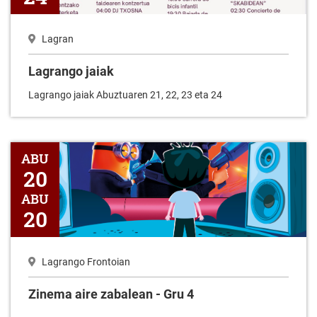
Lagran
Lagrango jaiak
Lagrango jaiak Abuztuaren 21, 22, 23 eta 24
Zinema aire zabalean - Gru 4
ABU
20
ABU
20
Lagrango Frontoian
Zinema aire zabalean - Gru 4