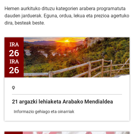
Hemen aurkituko dituzu kategorien arabera programatuta
dauden jarduerak. Eguna, ordua, lekua eta prezioa agertuko
dira, besteak beste.
21 argazki lehiaketa Arabako Mendialdea
IRA
26
IRA
26
21 argazki lehiaketa Arabako Mendialdea
Informazio gehiago eta oinarriak