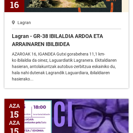
16
Lagran
Lagran - GR-38 IBILALDIA ARDOA ETA
ARRAINAREN IBILBIDEA
AZAROAK 16, IGANDEA Gutxi gorabehera 11,1 km-
ko ibilaldia da oinez, Laguardiatik Lagranera. Ekitaldiaren
hasieran, antolakuntzak autobus-zerbitzua eskainiko du,
hala nahi dutenak Lagrandik Laguardiara, ibilaldiaren
hasierako...
Lagran - OROIMENA, EGIA, JUSTIZIA, ERREPARAZIOA "FLORECI
AZA
15
AZA
15