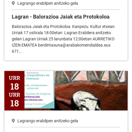
Lagrango erabilpen anitzeko gela
Lagran - Balorazioa Jaiak eta Protokoloa
Balorazioa Jaiak eta Protokoloa Kanpezu Kultur etxean
Urriak 17 ostirala 18:00etan Lagran Erabilera anitzeko
gelan Lagran Urriak 25 larunbata 12:00etan AURRETIKO
IZEN EMATEA berdintasuna@arabakomendialdea.eus
671...
Lagran - Aztarnak, emakumeen aztarnak Zineforuma
URR
18
URR
18
Lagrango erabilpen anitzeko gela