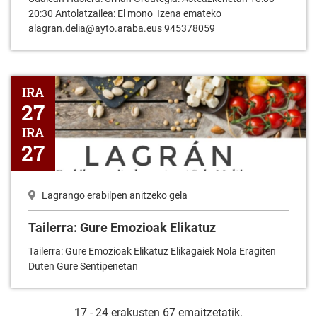
20:30 Antolatzailea: El mono Izena emateko
alagran.delia@ayto.araba.eus 945378059
Tailerra: Gure Emozioak Elikatuz
IRA
27
IRA
27
Lagrango erabilpen anitzeko gela
Tailerra: Gure Emozioak Elikatuz
Tailerra: Gure Emozioak Elikatuz Elikagaiek Nola Eragiten
Duten Gure Sentipenetan
17 - 24 erakusten 67 emaitzetatik.