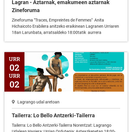
Lagran - Aztarnak, emakumeen aztarnak
Zineforuma
Zineforuma "Traces, Empreintes de Femmes" Anita
Hichaicoto Erabilera anitzeko eraikinean Lagranen Urriaren
18an Larunbata, arratsaldeko 18:00tatik aurrera
Tailerra: Lo Bello Antzerki-Tailerra
URR
02
URR
02
Lagrango udal aretoan
Tailerra: Lo Bello Antzerki-Tailerra
Tailerra: Lo Bello Antzerki-Tailerra Norentzat: Lagrango
Udalean Hasiera: Urrian Ordutegia: Asteazkenetan 18:00-