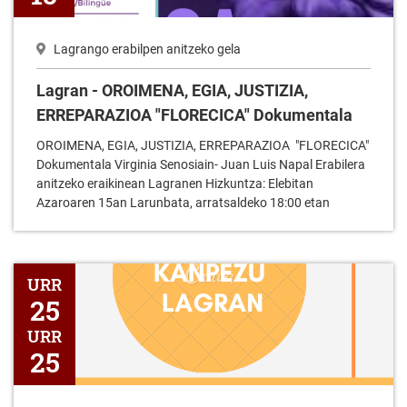
Lagrango erabilpen anitzeko gela
Lagran - OROIMENA, EGIA, JUSTIZIA,
ERREPARAZIOA "FLORECICA" Dokumentala
OROIMENA, EGIA, JUSTIZIA, ERREPARAZIOA "FLORECICA"
Dokumentala Virginia Senosiain- Juan Luis Napal Erabilera
anitzeko eraikinean Lagranen Hizkuntza: Elebitan
Azaroaren 15an Larunbata, arratsaldeko 18:00 etan
Lagran - Balorazioa Jaiak eta Protokoloa
URR
25
URR
25