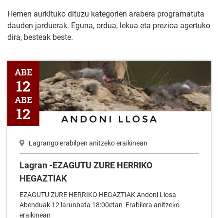
Hemen aurkituko dituzu kategorien arabera programatuta
dauden jarduerak. Eguna, ordua, lekua eta prezioa agertuko
dira, besteak beste.
Lagran -EZAGUTU ZURE HERRIKO HEGAZTIAK
ABE
12
ABE
12
Lagrango erabilpen anitzeko eraikinean
Lagran -EZAGUTU ZURE HERRIKO
HEGAZTIAK
EZAGUTU ZURE HERRIKO HEGAZTIAK Andoni Llosa
Abenduak 12 larunbata 18:00etan Erabilera anitzeko
eraikinean