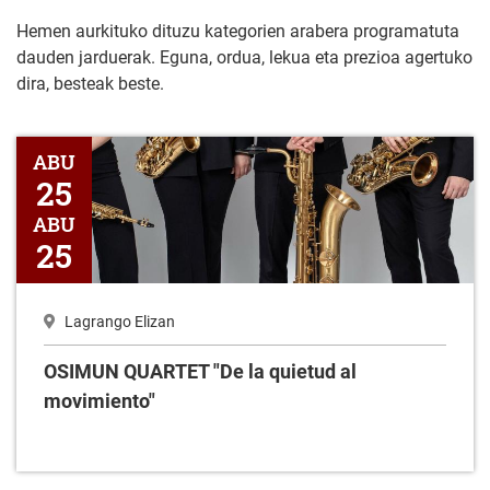
Hemen aurkituko dituzu kategorien arabera programatuta
dauden jarduerak. Eguna, ordua, lekua eta prezioa agertuko
dira, besteak beste.
OSIMUN QUARTET "De la quietud al movimiento"
ABU
25
ABU
25
Lagrango Elizan
OSIMUN QUARTET "De la quietud al
movimiento"