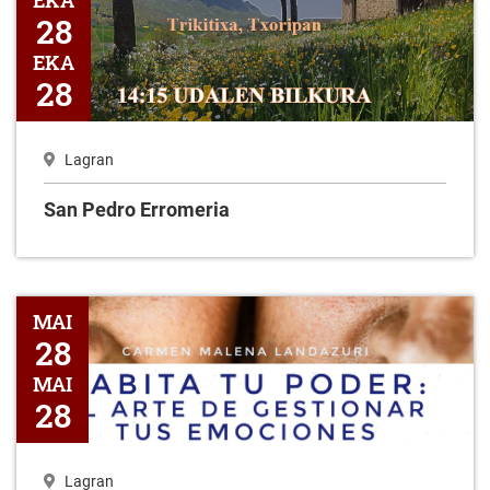
EKA
28
EKA
28
Lagran
San Pedro Erromeria
Zure emozioak kudeatzeko artea (Copiar)
MAI
28
MAI
28
Lagran