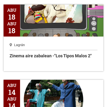
Zinema aire zabalean -"Los Tipos Malos 2"
ABU
18
ABU
18
Lagrán
Zinema aire zabalean -"Los Tipos Malos 2"
Arabako Plazetan "Ellas Bailan Solas "
ABU
14
ABU
14