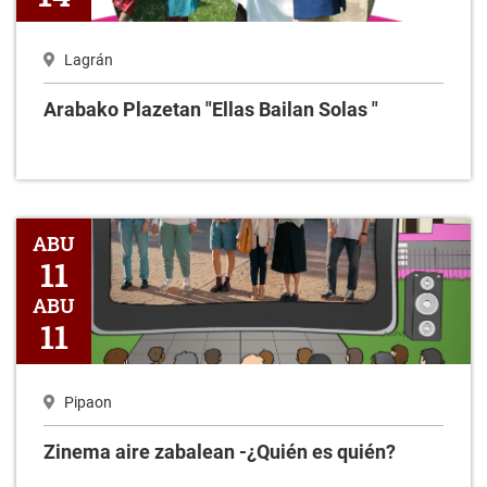
Lagrán
Arabako Plazetan "Ellas Bailan Solas "
Zinema aire zabalean -¿Quién es quién?
ABU
11
ABU
11
Pipaon
Zinema aire zabalean -¿Quién es quién?