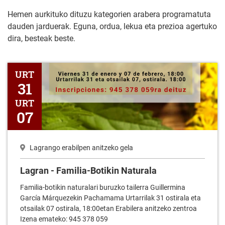
Hemen aurkituko dituzu kategorien arabera programatuta
dauden jarduerak. Eguna, ordua, lekua eta prezioa agertuko
dira, besteak beste.
Lagran - Familia-Botikin Naturala
URT
31
URT
07
Lagrango erabilpen anitzeko gela
Lagran - Familia-Botikin Naturala
Familia-botikin naturalari buruzko tailerra Guillermina
García Márquezekin Pachamama Urtarrilak 31 ostirala eta
otsailak 07 ostirala, 18:00etan Erabilera anitzeko zentroa
Izena emateko: 945 378 059