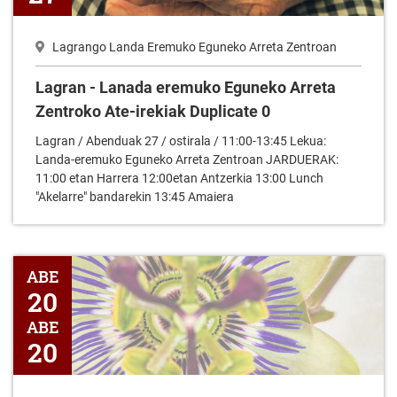
Lagrango Landa Eremuko Eguneko Arreta Zentroan
Lagran - Lanada eremuko Eguneko Arreta
Zentroko Ate-irekiak Duplicate 0
Lagran / Abenduak 27 / ostirala / 11:00-13:45 Lekua:
Landa-eremuko Eguneko Arreta Zentroan JARDUERAK:
11:00 etan Harrera 12:00etan Antzerkia 13:00 Lunch
"Akelarre" bandarekin 13:45 Amaiera
Lagran - Bizitzaren amaierari buruzko elkarrizketak
ABE
20
ABE
20