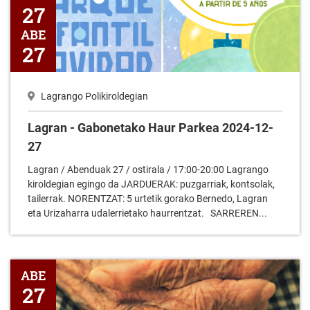
27
ABE
27
Lagrango Polikiroldegian
Lagran - Gabonetako Haur Parkea 2024-12-
27
Lagran / Abenduak 27 / ostirala / 17:00-20:00 Lagrango
kiroldegian egingo da JARDUERAK: puzgarriak, kontsolak,
tailerrak. NORENTZAT: 5 urtetik gorako Bernedo, Lagran
eta Urizaharra udalerrietako haurrentzat. SARREREN...
Lagran - Lanada eremuko Eguneko Arreta Zentroko Ate-irekiak
ABE
27