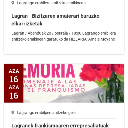
Lagrango erabilera anitzeko eraikinean
Lagran - Bizitzaren amaierari buruzko
elkarrizketak
Lagrán / Abenduak 20 / ostirala / 18:00 Lagrango erabilera
anitzeko eraikinean garatuko da HIZLARIA: Amaia Moyano
Lagranek frankismoaren errepresaliatuak omenduko ditu azaro
AZA
16
AZA
16
Lagrango erabilpen anitzeko gela
Lagranek frankismoaren errepresaliatuak