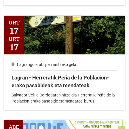
Lagran - Herreratik Peña de la Poblacion-erako pasabideak eta
URT
17
URT
17
Lagrango erabilpen anitzeko gela
Lagran - Herreratik Peña de la Poblacion-
erako pasabideak eta mendateak
Salvador Velilla Cordobaren hitzaldia Herreratik Peña de la
Poblacion-erako pasabide etamendateei buruz
Lagran - Gabonetako Haur Parkea 2024-12-27
ABE