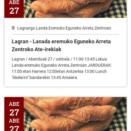
ABE
27
Lagrango Landa Eremuko Eguneko Arreta Zentroan
Lagran - Lanada eremuko Eguneko Arreta
Zentroko Ate-irekiak
Lagran / Abenduak 27 / ostirala / 11:00-13:45 Lekua:
Landa-eremuko Eguneko Arreta Zentroan JARDUERAK:
11:00 etan Harrera 12:00etan Antzerkia 13:00 Lunch
"Akelarre" bandarekin 13:45 Amaiera
Lagran - Lanada eremuko Eguneko Arreta Zentroko Ate-irekiak D
ABE
27
ABE
27