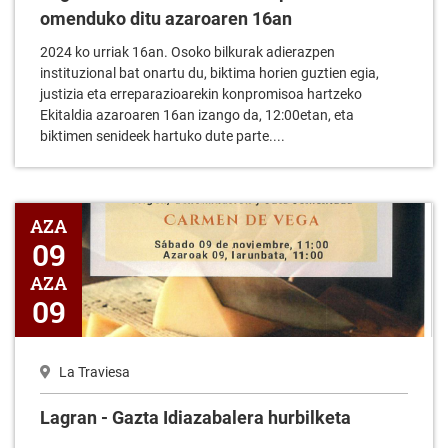
omenduko ditu azaroaren 16an
2024 ko urriak 16an. Osoko bilkurak adierazpen
instituzional bat onartu du, biktima horien guztien egia,
justizia eta erreparazioarekin konpromisoa hartzeko
Ekitaldia azaroaren 16an izango da, 12:00etan, eta
biktimen senideek hartuko dute parte....
Lagran - Gazta Idiazabalera hurbilketa
AZA
09
AZA
09
La Traviesa
Lagran - Gazta Idiazabalera hurbilketa