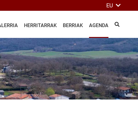
EU
ALERRIA
HERRITARRAK
BERRIAK
AGENDA
BILATU