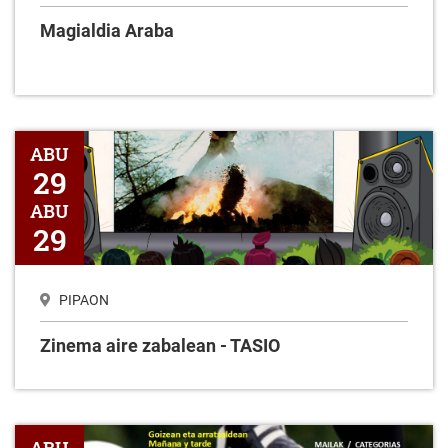
Magialdia Araba
Zinema aire zabalean - TASIO
ABU
29
ABU
29
PIPAON
Zinema aire zabalean - TASIO
Txapelketa Futbol 6 2025