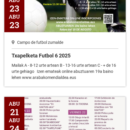
ABU
23
ABU
23
Campo de futbol zumalde
Txapelketa Futbol 6 2025
Mailak A - 8-12 urte artean B - 13-16 urte artean C - + de 16
urte gehiago Izen emateak online abuztuaren 19a baino
lehen www.arabakomendialdea.eus
Lagrango jaiak
ABU
21
ABU
24