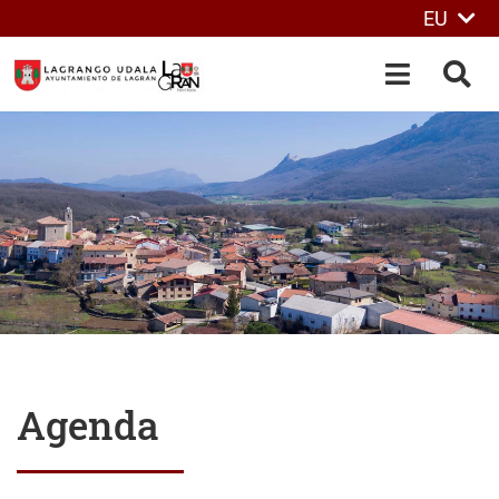
EU
Eduki nagusira joan
OPEN-M
BIL
Agenda