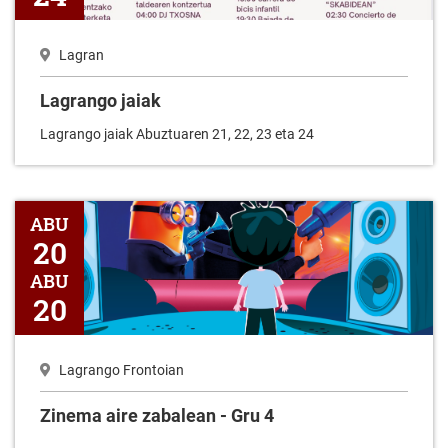
Lagran
Lagrango jaiak
Lagrango jaiak Abuztuaren 21, 22, 23 eta 24
Zinema aire zabalean - Gru 4
ABU
20
ABU
20
Lagrango Frontoian
Zinema aire zabalean - Gru 4