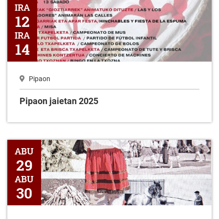
Pipaon jaietan 2025
IRA
12
IRA
14
Pipaon
Pipaon jaietan 2025
Etnografia Biziari buruzko XXVI. Jardunaldiak Pipaonen
ABU
29
ABU
30