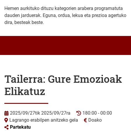
Hemen aurkituko dituzu kategorien arabera programatuta
dauden jarduerak. Eguna, ordua, lekua eta prezioa agertuko
dira, besteak beste.
Tailerra: Gure Emozioak
Elikatuz
2025/09/27tik 2025/09/27ra
180:00 - 00:00
Lagrango erabilpen anitzeko gela
Doako
Partekatu