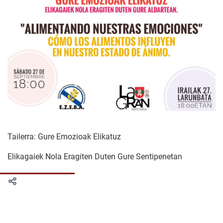
Tailerra: Gure Emozioak Elikatuz
Elikagaiek Nola Eragiten Duten Gure Sentipenetan