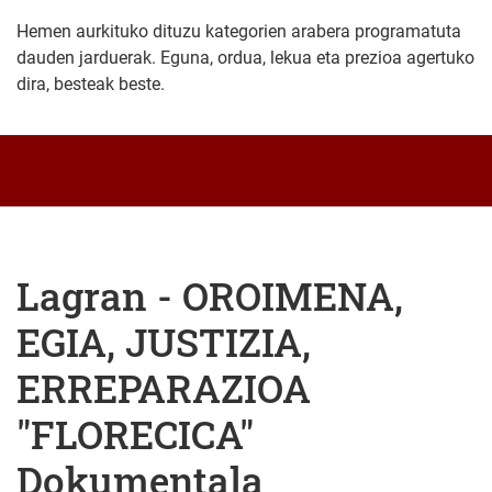
Hemen aurkituko dituzu kategorien arabera programatuta
dauden jarduerak. Eguna, ordua, lekua eta prezioa agertuko
dira, besteak beste.
Lagran - OROIMENA,
EGIA, JUSTIZIA,
ERREPARAZIOA
"FLORECICA"
Dokumentala