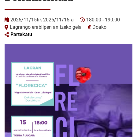
2025/11/15tik 2025/11/15ra
180:00 - 190:00
Lagrango erabilpen anitzeko gela
Doako
Partekatu