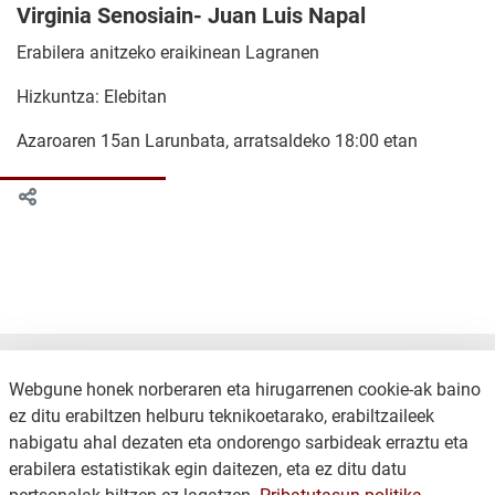
Virginia Senosiain- Juan Luis Napal
Erabilera anitzeko eraikinean Lagranen
Hizkuntza: Elebitan
Azaroaren 15an Larunbata, arratsaldeko 18:00 etan
Webgune honek norberaren eta hirugarrenen cookie-ak baino
ez ditu erabiltzen helburu teknikoetarako, erabiltzaileek
nabigatu ahal dezaten eta ondorengo sarbideak erraztu eta
erabilera estatistikak egin daitezen, eta ez ditu datu
KONTAKTUA
LEGE OHARRA