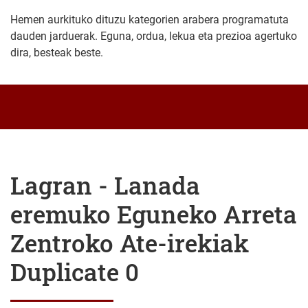
Hemen aurkituko dituzu kategorien arabera programatuta
dauden jarduerak. Eguna, ordua, lekua eta prezioa agertuko
dira, besteak beste.
Lagran - Lanada
eremuko Eguneko Arreta
Zentroko Ate-irekiak
Duplicate 0