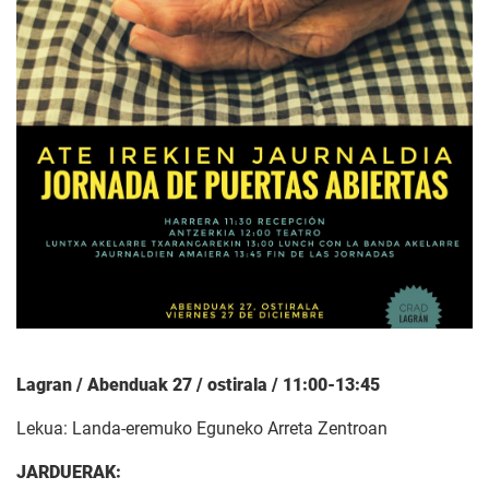
Lagran /
Abenduak 27 / ostirala / 11:00-13:45
Lekua: Landa-eremuko Eguneko Arreta Zentroan
JARDUERAK: