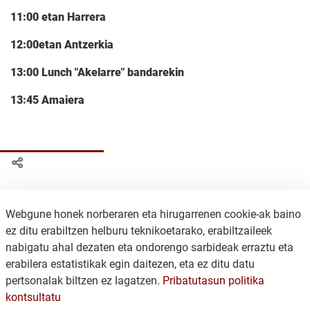
11:00 etan Harrera
12:00etan Antzerkia
13:00 Lunch "Akelarre" bandarekin
13:45 Amaiera
Webgune honek norberaren eta hirugarrenen cookie-ak baino
ez ditu erabiltzen helburu teknikoetarako, erabiltzaileek
nabigatu ahal dezaten eta ondorengo sarbideak erraztu eta
erabilera estatistikak egin daitezen, eta ez ditu datu
pertsonalak biltzen ez lagatzen.
Pribatutasun politika
kontsultatu