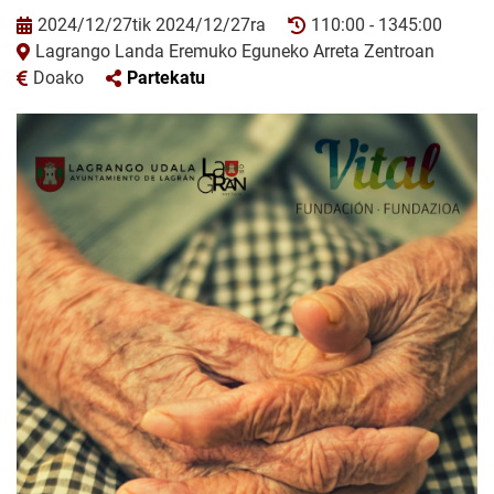
2024/12/27tik 2024/12/27ra
110:00 - 1345:00
Lagrango Landa Eremuko Eguneko Arreta Zentroan
Doako
Partekatu