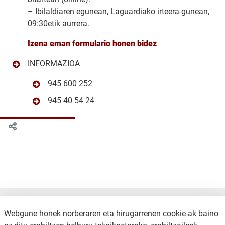
– Ibilaldiaren egunean, Laguardiako irteera-gunean,
09:30etik aurrera.
Izena eman formulario honen bidez
INFORMAZIOA
945 600 252
945 40 54 24
Webgune honek norberaren eta hirugarrenen cookie-ak baino