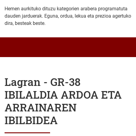
Hemen aurkituko dituzu kategorien arabera programatuta
dauden jarduerak. Eguna, ordua, lekua eta prezioa agertuko
dira, besteak beste.
Lagran - GR-38
IBILALDIA ARDOA ETA
ARRAINAREN
IBILBIDEA