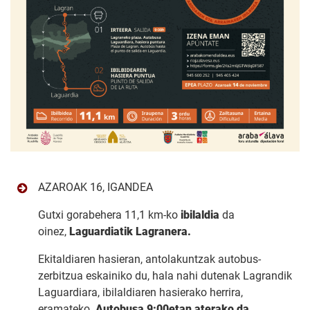
AZAROAK 16, IGANDEA
Gutxi gorabehera 11,1 km-ko
ibilaldia
da
oinez,
Laguardiatik Lagranera
.
Ekitaldiaren hasieran, antolakuntzak autobus-
zerbitzua eskainiko du, hala nahi dutenak Lagrandik
Laguardiara, ibilaldiaren hasierako herrira,
eramateko.
Autobusa 9:00etan aterako da