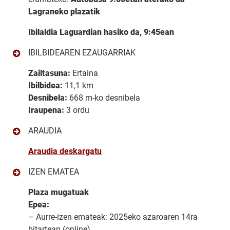
Lagraneko plazatik
Ibilaldia Laguardian hasiko da, 9:45ean
IBILBIDEAREN EZAUGARRIAK
Zailtasuna:
Ertaina
Ibilbidea:
11,1 km
Desnibela:
668 m-ko desnibela
Iraupena:
3 ordu
ARAUDIA
Araudia deskargatu
IZEN EMATEA
Plaza mugatuak
Epea:
– Aurre-izen emateak: 2025eko azaroaren 14ra
bitartean (online).