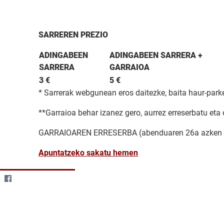
SARREREN PREZIO
ADINGABEEN
ADINGABEEN SARRERA +
SARRERA
GARRAIOA
3 €
5 €
* Sarrerak webgunean eros daitezke, baita haur-parke
**Garraioa behar izanez gero, aurrez erreserbatu eta 
GARRAIOAREN ERRESERBA (abenduaren 26a azken 
Apuntatzeko sakatu hemen