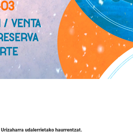
Urizaharra udalerrietako haurrentzat.