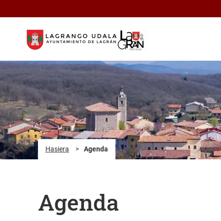
Eduki nagusira joan
Hasiera
>
Agenda
Agenda