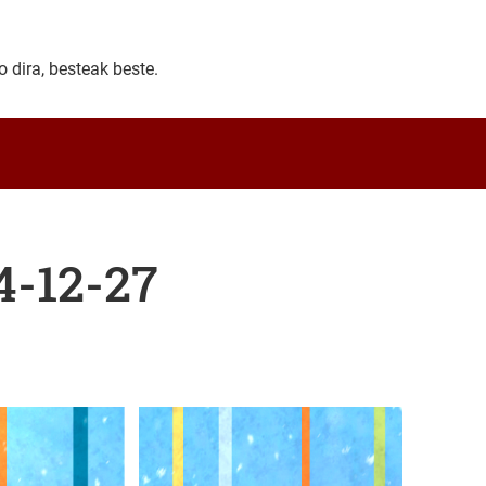
 dira, besteak beste.
4-12-27