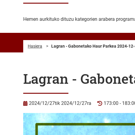
Hemen aurkituko dituzu kategorien arabera programat
Hasiera
>
Lagran - Gabonetako Haur Parkea 2024-12
Lagran - Gabonet
2024/12/27tik 2024/12/27ra
173:00 - 183:0