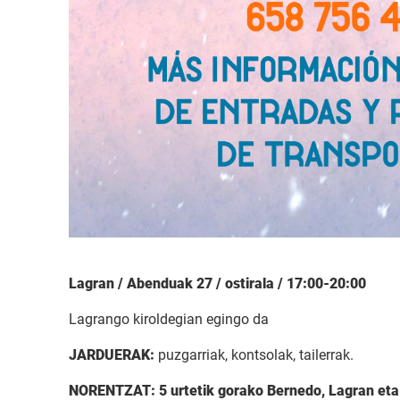
Lagran /
Abenduak 27 / ostirala / 17:00-20:00
Lagrango kiroldegian egingo da
JARDUERAK:
puzgarriak, kontsolak, tailerrak.
NORENTZAT: 5 urtetik gorako Bernedo, Lagran eta 