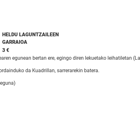
HELDU LAGUNTZAILEEN
GARRAIOA
3 €
aren egunean bertan ere, egingo diren lekuetako leihatiletan (L
ordainduko da Kuadrillan, sarrerarekin batera.
eguna)