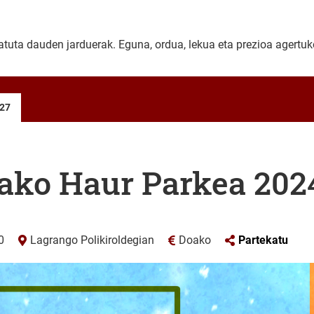
uta dauden jarduerak. Eguna, ordua, lekua eta prezioa agertuko
-27
ako Haur Parkea 202
0
Lagrango Polikiroldegian
Doako
Partekatu