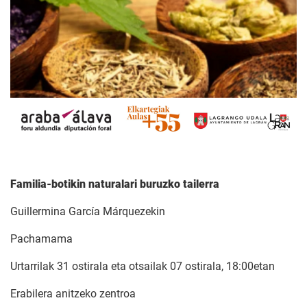
Familia-botikin naturalari buruzko tailerra
Guillermina García Márquezekin
Pachamama
Urtarrilak 31 ostirala eta otsailak 07 ostirala, 18:00etan
Erabilera anitzeko zentroa