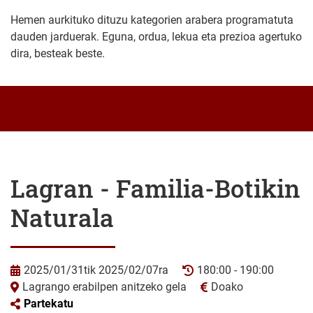
Hemen aurkituko dituzu kategorien arabera programatuta
dauden jarduerak. Eguna, ordua, lekua eta prezioa agertuko
dira, besteak beste.
Lagran - Familia-Botikin
Naturala
2025/01/31tik 2025/02/07ra
180:00 - 190:00
Lagrango erabilpen anitzeko gela
Doako
Partekatu