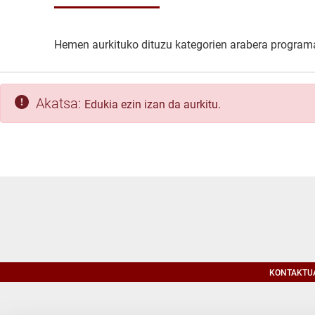
Hemen aurkituko dituzu kategorien arabera programat
Akatsa:
Edukia ezin izan da aurkitu.
KONTAKTU