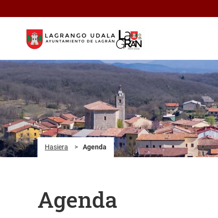
Eduki nagusira joan
Hasiera
>
Agenda
Agenda