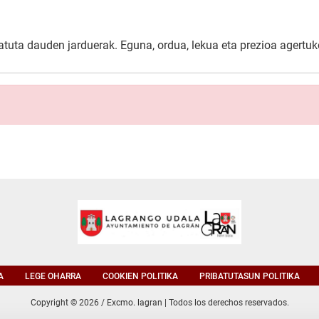
uta dauden jarduerak. Eguna, ordua, lekua eta prezioa agertuko
A
LEGE OHARRA
COOKIEN POLITIKA
PRIBATUTASUN POLITIKA
Copyright © 2026 / Excmo. lagran | Todos los derechos reservados.