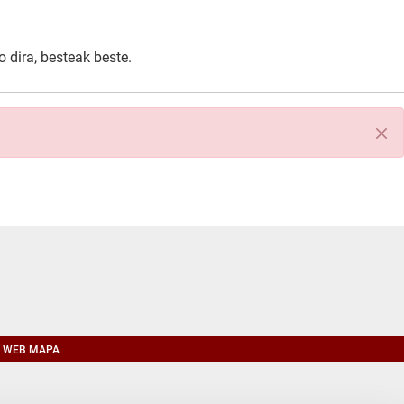
 dira, besteak beste.
Itxi
WEB MAPA