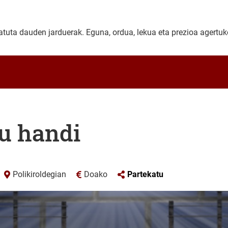
uta dauden jarduerak. Eguna, ordua, lekua eta prezioa agertuko
nu handi
Polikiroldegian
Doako
Partekatu