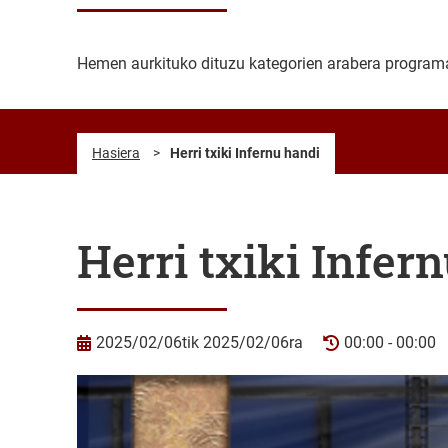
Hemen aurkituko dituzu kategorien arabera programat
Hasiera
>
Herri txiki Infernu handi
Herri txiki Infer
2025/02/06tik 2025/02/06ra
00:00 - 00:00