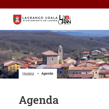
Eduki nagusira joan
Hasiera
>
Agenda
Agenda