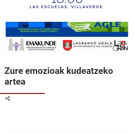
Zure emozioak kudeatzeko
artea