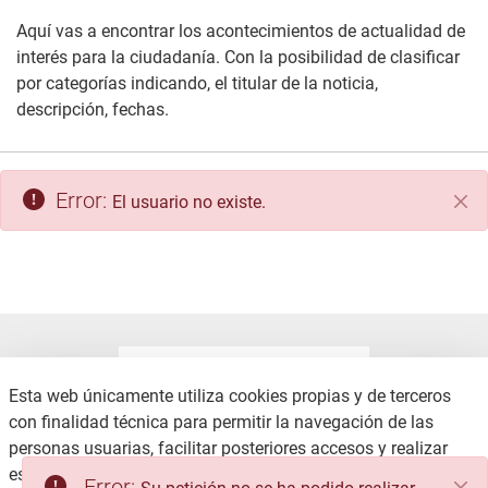
Aquí vas a encontrar los acontecimientos de actualidad de
interés para la ciudadanía. Con la posibilidad de clasificar
por categorías indicando, el titular de la noticia,
descripción, fechas.
Error:
El usuario no existe.
Cer
Esta web únicamente utiliza cookies propias y de terceros
con finalidad técnica para permitir la navegación de las
personas usuarias, facilitar posteriores accesos y realizar
CONTACTO
AVISO LEGAL
estadísticas de uso, no recabando ni cediendo datos
Error: