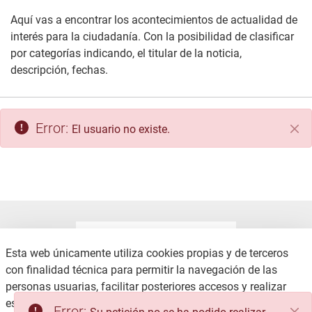
Aquí vas a encontrar los acontecimientos de actualidad de
interés para la ciudadanía. Con la posibilidad de clasificar
por categorías indicando, el titular de la noticia,
descripción, fechas.
Error:
El usuario no existe.
Cer
Esta web únicamente utiliza cookies propias y de terceros
con finalidad técnica para permitir la navegación de las
personas usuarias, facilitar posteriores accesos y realizar
CONTACTO
AVISO LEGAL
estadísticas de uso, no recabando ni cediendo datos
Error: