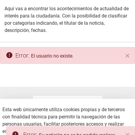
Aquí vas a encontrar los acontecimientos de actualidad de
interés para la ciudadanía. Con la posibilidad de clasificar
por categorías indicando, el titular de la noticia,
descripción, fechas.
Error:
El usuario no existe.
Cer
Esta web únicamente utiliza cookies propias y de terceros
con finalidad técnica para permitir la navegación de las
personas usuarias, facilitar posteriores accesos y realizar
CONTACTO
AVISO LEGAL
estadísticas de uso, no recabando ni cediendo datos
Error: