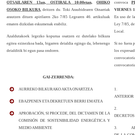
OTSAILAREN 13an, OSTIRALA 10:00etan,
OHIKO
convoca
P
OSOKO BILKURA
,
deitzen du.
Toki Araubidearen Oinarriak
VIERNES 1
arautzen dituen apirilaren 2ko 7/85 Legearen 46. artikuluak
En uso de la
ematen dizkidan eskumenak erabiliz.
Ley 7/85, de
Local.
Azaldutakoek legezko kopurua osatzen ez dutelako bilkura
egitea ezinezkoa bada, bigarren deialdia egingo da, lehenengo
Si no fuera p
deialditik bi egun pasa ondoren.
los expresad
convocatori
convocatoria
GAI-ZERRENDA:
AURREKO BILKURAKO AKTA ONARTZEA
1. APR
ANTERIOR
EBAZPENEN ETA DEKRETUEN BERRI EMATEA
2. DAR
APROBACIÓN, SI PROCEDE, DEL DICTAMEN DE LA
DECRETOS
COMISIÓN DE SOSTENIBILIDAD ENERGÉTICA Y
MEDIO AMBIENTE
3. APROB
DE LA COM