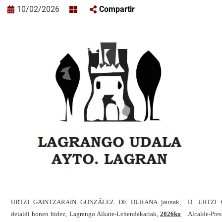
10/02/2026
Compartir
URTZI GAINTZARAIN GONZÁLEZ DE DURANA jaunak,
D. URTZI
deialdi honen bidez, Lagrango Alkate-Lehendakariak,
2026ko
Alcalde-Pre