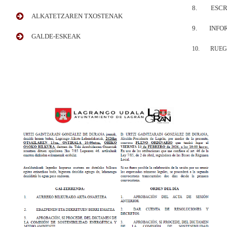
8. ESCRI
ALKATETZAREN TXOSTENAK
9. INFOR
GALDE-ESKEAK
10. RUEG