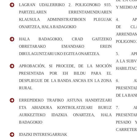
LAGRAN UDALERRIKO 2. POLIGONOKO 935.
Y MEDIO 
PARTZELAREN ERRENTAMENDUAREN
KLAUSULA ADMINISTRATIBOEN PLEGUAK
4. APROB
ONARTZEA, HALA BADAGOKIO
DE CLA
ARRENDA
HALA BADAGOKIO, CRAD GAITZEKO
POLIGONO 
OBRETARAKO EMANDAKO EREIN
DIRULAGUNTZARI UKO EGITEA ONARTZEA.
5. APROB
A LA SUB
APROBACIÓN, SI PROCEDE, DE LA MOCIÓN
HABILITAC
PRESENTADA POR EH BILDU PARA EL
DESPLIEGUE DE LA BANDA ANCHA EN LA ZONA
6. APROB
RURAL
PRESENTA
DE LA BAN
ERREPIDEKO TRAFIKO ASTUNA HANDITZEARI
ETA ABIADURA KONTROLATZEARI BURUZ
7. APROB
AURKEZTEKO IDAZKIA ONARTZEA, HALA
PRESENTA
BADAGOKIO
PESADO 
CARRETER
IDAZKI INTERESGARRIAK