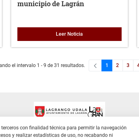
municipio de Lagrán
ENO ORDINARIO 06-03-2026
Licitación Contrato de ar
Leer Noticia
ndo el intervalo 1 - 9 de 31 resultados.
1
2
3
Página
Página
Pági
terceros con finalidad técnica para permitir la navegación
cesos y realizar estadísticas de uso, no recabando ni
ACTO
AVISO LEGAL
COOKIES
POLÍTICA DE PRIVACIDAD
MAPA