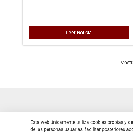
CONVOCATORIA PL
Leer Noticia
Mostra
Esta web únicamente utiliza cookies propias y de 
de las personas usuarias, facilitar posteriores ac
CONT