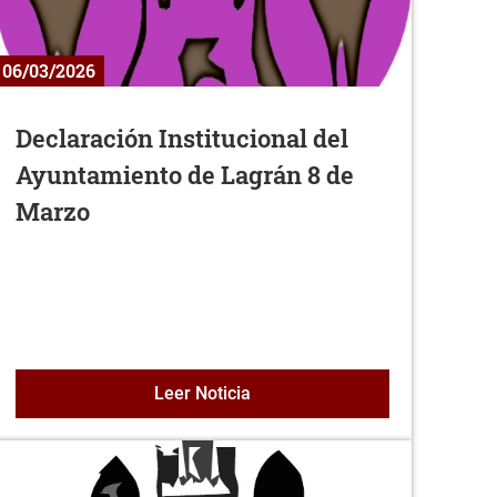
06/03/2026
Declaración Institucional del
Ayuntamiento de Lagrán 8 de
Marzo
 constructivo de nuevo depósito en Lagrán
Campaña de matriculación
Declaración Institucional del
Leer Noticia