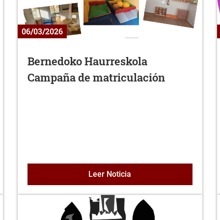
06/03/2026
Bernedoko Haurreskola
Campaña de matriculación
a de bienes y derechos afectados por el Proyecto de: Proyecto
Bernedoko Haurreskola 
Leer Noticia