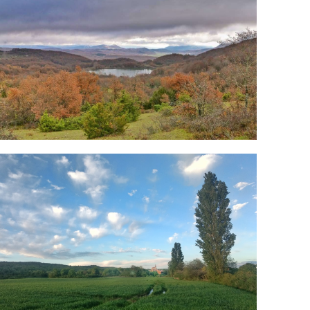
MG_20200508_014104_021.jpg