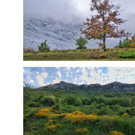
IMG_20200505_201853971_HDR-01.jpg