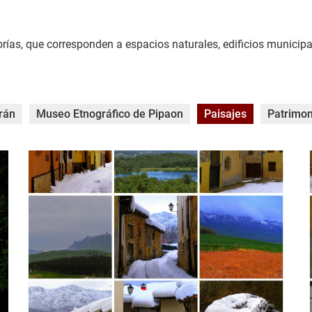
rías, que corresponden a espacios naturales, edificios municipal
rán
Museo Etnográfico de Pipaon
Paisajes
Patrimon
20170915_022754-COLLAGE.jpg
2