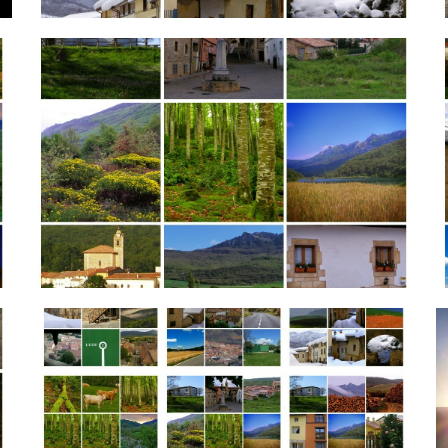
20170915_022939-COLLAGE.jpg
2
20170915_023359-COLLAGE.jpg
2