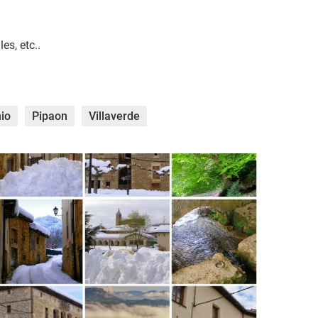
es, etc..
io
Pipaon
Villaverde
0170915_022850-COLLAGE.jpg