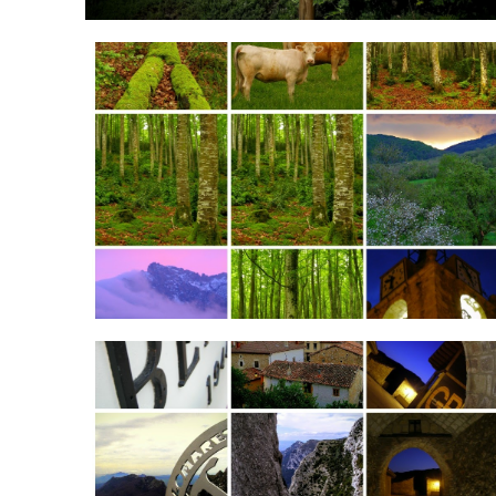
20170915_022921-COLLAGE.jpg
20170915_023237-COLLAGE.jpg