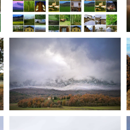
Imagenes-Municipio.jpg
I
IMG_20191204_210019_649.jpg
I