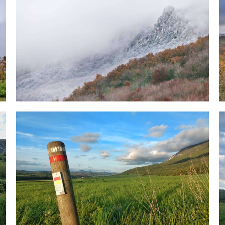
IMG_20200506_221631_268.jpg
I