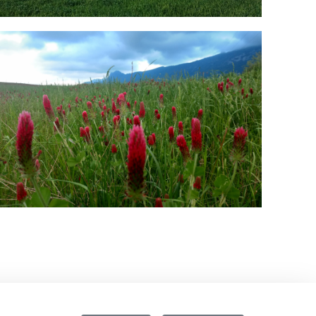
MG_20200511_204718691_HDR-01.jpg