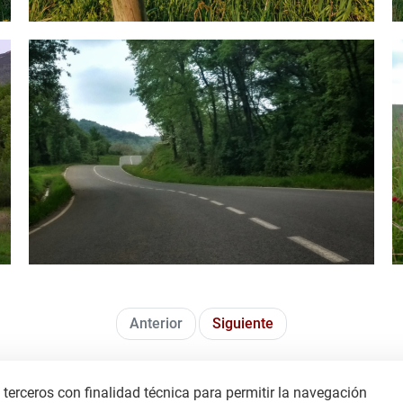
IMG_20200511_202213595_HDR-01-01.jpg
I
Anterior
Siguiente
terceros con finalidad técnica para permitir la navegación