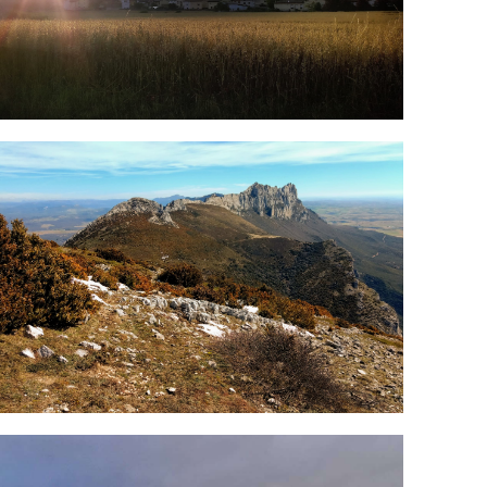
MG_20180328_124918706.jpg
MG_20191206_151717_961.jpg