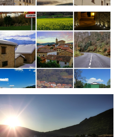
0170915_023217-COLLAGE.jpg
021-07-31-20-10-58.jpg