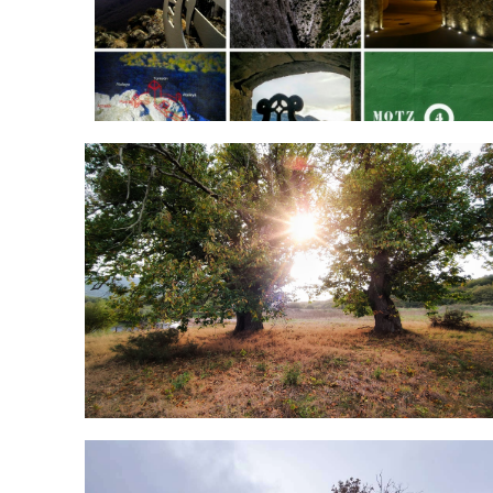
2022-10-27-19-54-16-150-01.jpg
IMG_20191203_220411_943.jpg