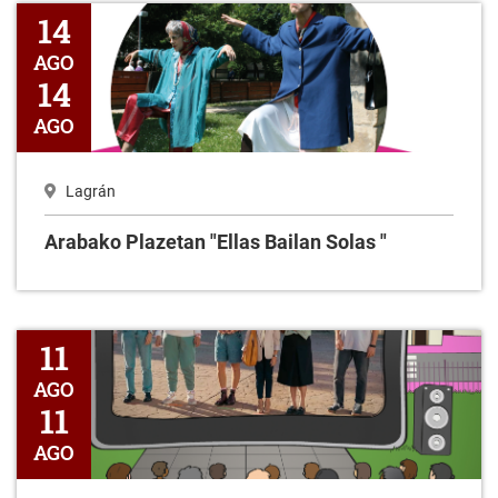
Arabako Plazetan "Ellas Bailan Solas "
14
AGO
14
AGO
Lagrán
Arabako Plazetan "Ellas Bailan Solas "
Cine al Aire Libre ¿Quién es Quién?
11
AGO
11
AGO