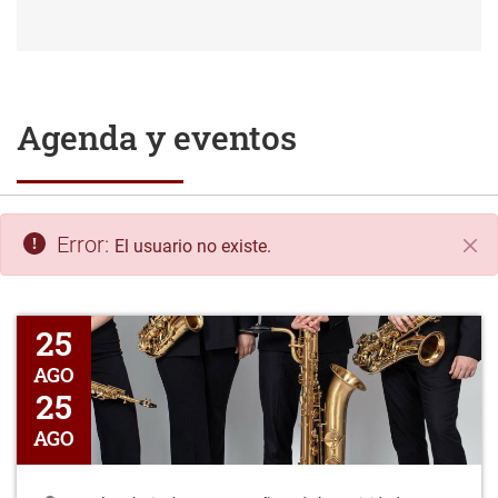
Agenda y eventos
Error:
El usuario no existe.
Cer
OSIMUN QUARTET "De la quietud al movimiento"
25
AGO
25
AGO